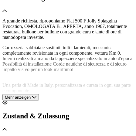
A grande richiesta, riproponiamo Fiat 500 F Jolly Spiaggina
Evocation, OMOLOGATA B1 APERTA, anno 1967, totalmente
restaurata bullone per bullone con grande cura e tante di ore di
manodopera investite.
Carrozzeria sabbiata e sostituiti tutti i lamierati, meccanica
completamente revisionata in ogni componente, vettura Km 0.
Interni realizzati a mano da tappezziere specializzato in auto d'epoca.
Possibilità di installazione Corde nautiche di sicurezza e di sicuro
impatto visivo per un look marittimo!
Una perla di Made in Italy, personalizzata e curata in ogni sua parte
e componente.
Documenti originali Fiat 500 F con carrozzeria trasformabile.
Mehr anzeigen
Subito dopo la vendita, contattateci immediatamente. Vi offriremo la
migliore tariffa di spedizione tutto incluso! Disponibilità di trasporto,
Zustand & Zulassung
affidando il mezzo a Ditta specializzata in trasporti nazionali ed
Internazionali con spese a carico dell'acquirente previo accordo tra le
parti post vendita.