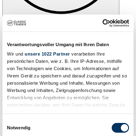
Beobachten
Verantwortungsvoller Umgang mit Ihren Daten
Wir und
unsere 1022 Partner
verarbeiten Ihre
persönlichen Daten, wie z. B. Ihre IP-Adresse, mithilfe
von Technologien wie Cookies, um Informationen auf
Ihrem Gerät zu speichern und darauf zuzugreifen und so
personalisierte Werbung und Inhalte, Messungen von
Werbung und Inhalten, Zielgruppenforschung sowie
Entwicklung von Angeboten zu ermöglichen. Sie
entscheiden darüber, wer Ihre Daten für welche Zwecke
nutzt. Sie können Ihre Einwilligung jederzeit über die
Cookie-Erklärung oder durch Klicken auf das Privacy
Einwilligungsauswahl
Trigger Symbol ändern oder widerrufen
Notwendig
Drucken