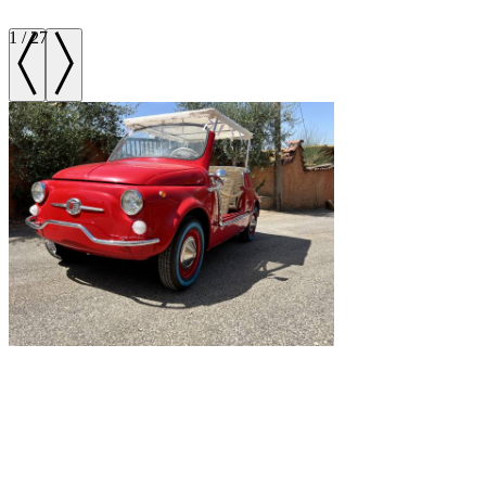
1
/
27