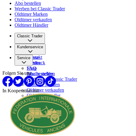
Abo bestellen
Werben bei Classic Trader
Oldtimer Marken
Oldtimer verkaufen
Oldtimer Händler
Classic Trader
Über uns
Kundenservice
Karriere
Presse
Kontakt
Service
Partner
Feedback
FAQ
Shop
Folgen Sie uns
Inhalte melden
Abo bestellen
Werben bei Classic Trader
Oldtimer Marken
Oldtimer verkaufen
In Kooperation mit
Oldtimer Händler