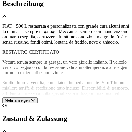
Beschreibung
FIAT - 500 L restaurata e personalizzata con grande cura alcuni anni
fa e rimasta sempre in garage. Meccanica sempre con manutenzione
ordinaria eseguita, carrozzeria in ottime condizioni malgrado l’età e
senza ruggine, fondi ottimi, lontana da freddo, neve e ghiaccio.
RESTAURO CERTIFICATO
Vettura tenuta sempre in garage, un vero gioiello italiano. Il veicolo
verra' consegnato con la revisione valida in ottemperanza alle vigenti
norme in materia di esportazione.
Subito dopo la vendita, contattateci immediatamente. Vi offriremo la
migliore tariffa di spedizione tutto incluso! Disponibilità di trasporto,
affidando il mezzo a Ditta specializzata in trasporti nazionali ed
Internazionali con spese a carico dell'acquirente previo accordo tra le
Mehr anzeigen
parti post vendita.
Se il veicolo non viene venduto in Italia, ci vorranno alcuni giorni
Zustand & Zulassung
per l'organizzazione del trasporto e l'espletamento delle pratiche
amministrative di espatrio nel rispetto delle leggi vigenti in materia.
Spese di documentazione di espatrio e Trasporto a carico