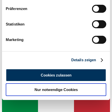
Leistung (kW/PS)
Wenn Sie es erlauben, würden wir auch gerne:
18 / 24
Präferenzen
Informationen über Ihre geografische Lage
erfassen, welche bis auf einige Meter genau sein
können
Statistiken
Ihr Gerät durch aktives Scannen nach
bestimmten Merkmalen (Fingerprinting) identifizieren
Marketing
Erfahren Sie mehr darüber, wie Ihre persönlichen Daten
verarbeitet werden, und legen Sie Ihre Präferenzen im
Abschnitt Einzelheiten
fest.
Details zeigen
Wir verwenden Cookies, um Inhalte und Anzeigen zu
personalisieren, Funktionen für soziale Medien anbieten
Cookies zulassen
zu können und die Zugriffe auf unsere Website zu
analysieren. Außerdem geben wir Informationen zu Ihrer
Nur notwendige Cookies
Verwendung unserer Website an unsere Partner für
Händler
soziale Medien, Werbung und Analysen weiter. Unsere
Partner führen diese Informationen möglicherweise mit
weiteren Daten zusammen, die Sie ihnen bereitgestellt