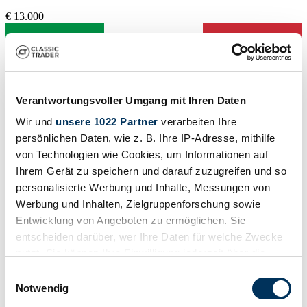
€ 13.000
Verantwortungsvoller Umgang mit Ihren Daten
Wir und
unsere 1022 Partner
verarbeiten Ihre
persönlichen Daten, wie z. B. Ihre IP-Adresse, mithilfe
von Technologien wie Cookies, um Informationen auf
Ihrem Gerät zu speichern und darauf zuzugreifen und so
personalisierte Werbung und Inhalte, Messungen von
Werbung und Inhalten, Zielgruppenforschung sowie
Entwicklung von Angeboten zu ermöglichen. Sie
entscheiden darüber, wer Ihre Daten für welche Zwecke
nutzt. Sie können Ihre Einwilligung jederzeit über die
Händler
Karosserieform
Cookie-Erklärung oder durch Klicken auf das Privacy
Einwilligungsauswahl
Kleinwagen (Limousine)
Trigger Symbol ändern oder widerrufen
Notwendig
Tachostand (abgelesen)
62 163 km