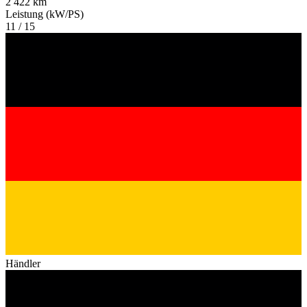
2 422 km
Leistung (kW/PS)
11 / 15
Händler