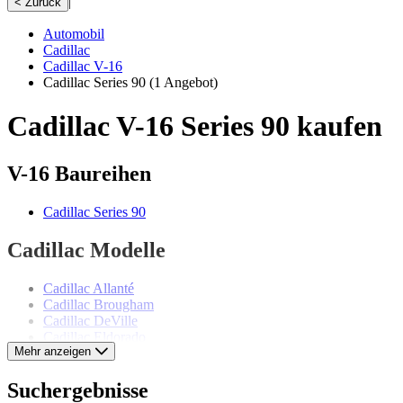
|
< Zurück
Automobil
Cadillac
Cadillac V-16
Cadillac Series 90
(1 Angebot)
Cadillac V-16 Series 90 kaufen
V-16 Baureihen
Cadillac Series 90
Cadillac Modelle
Cadillac Allanté
Cadillac Brougham
Cadillac DeVille
Cadillac Eldorado
Mehr anzeigen
Cadillac Fleetwood
Cadillac Serie 353
Cadillac Serie 60
Suchergebnisse
Cadillac Serie 62