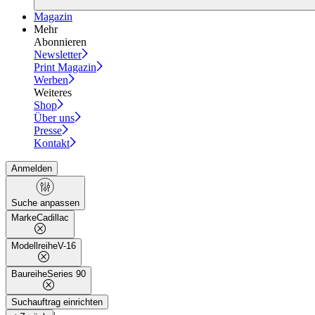
Magazin
Mehr
Abonnieren
Newsletter
Print Magazin
Werben
Weiteres
Shop
Über uns
Presse
Kontakt
Anmelden
Suche anpassen
Marke
Cadillac
Modellreihe
V-16
Baureihe
Series 90
Suchauftrag einrichten