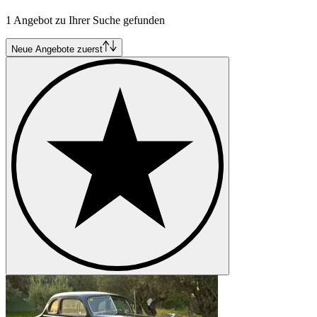
Cadillac Serie 75
1 Angebot zu Ihrer Suche gefunden
Cadillac STS
Cadillac V16
Neue Angebote zuerst