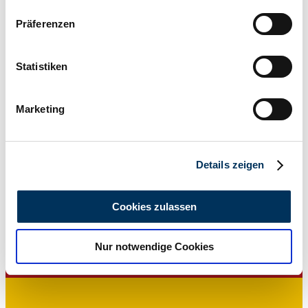
Wenn Sie es erlauben, würden wir auch gerne:
Präferenzen
Informationen über Ihre geografische Lage
erfassen, welche bis auf einige Meter genau sein
können
Statistiken
Ihr Gerät durch aktives Scannen nach
bestimmten Merkmalen (Fingerprinting) identifizieren
Marketing
Erfahren Sie mehr darüber, wie Ihre persönlichen Daten
verarbeitet werden, und legen Sie Ihre Präferenzen im
Abschnitt Einzelheiten
fest.
Details zeigen
Wir verwenden Cookies, um Inhalte und Anzeigen zu
personalisieren, Funktionen für soziale Medien anbieten
Cookies zulassen
zu können und die Zugriffe auf unsere Website zu
Privat
analysieren. Außerdem geben wir Informationen zu Ihrer
Nur notwendige Cookies
Verwendung unserer Website an unsere Partner für
soziale Medien, Werbung und Analysen weiter. Unsere
Partner führen diese Informationen möglicherweise mit
weiteren Daten zusammen, die Sie ihnen bereitgestellt