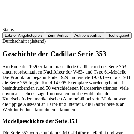
Status
Letzter Angebotspreis
Zum Verkauf
Auktionsverkauf
Höchstgebot
Durchschnitt (gleitend)
Geschichte der Cadillac Serie 353
Am Ende der 1920er Jahre präsentierte Cadillac mit der Serie 353
einen repräsentativen Nachfolger der V-63- und Type 61-Modelle.
Die Produktion begann Ende 1929 und endete 1930, bevor ab 1931
die Serie 355 folgte. Rund 14.995 Exemplare wurden gebaut – in
beeindruckenden rund 50 verschiedenen Karosserievarianten, viele
davon als siebensitzige Limousinen für die wohlhabende
Kundschaft der amerikanischen Automobilhochzeit. Markant war
die üppige Auswahl an Farbe und Interieur, die Käufer bereits ab
Werk individuell kombinieren konnten.
Modellgeschichte der Serie 353
Die Serie 353 wurde auf dem GM C-Platform gefertigt und war