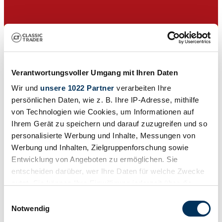
Verantwortungsvoller Umgang mit Ihren Daten
Wir und
unsere 1022 Partner
verarbeiten Ihre
persönlichen Daten, wie z. B. Ihre IP-Adresse, mithilfe
von Technologien wie Cookies, um Informationen auf
Ihrem Gerät zu speichern und darauf zuzugreifen und so
personalisierte Werbung und Inhalte, Messungen von
Werbung und Inhalten, Zielgruppenforschung sowie
Privat
Entwicklung von Angeboten zu ermöglichen. Sie
Karosserieform
Cabriolet (Roadster)
entscheiden darüber, wer Ihre Daten für welche Zwecke
Tachostand (abgelesen)
nutzt. Sie können Ihre Einwilligung jederzeit über die
71 000 mi
Cookie-Erklärung oder durch Klicken auf das Privacy
Leistung (kW/PS)
Einwilligungsauswahl
71 / 96
Trigger Symbol ändern oder widerrufen
Notwendig