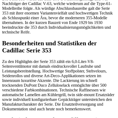
Nachfolger der Cadillac V-63, welche wiederum auf die Type-61-
Modellreihe folgte. Als würdige Abschlussbaureihe galt die Serie
353 mit ihrer enormen Variantenvielfalt und hochwertigen Technik
als Schlusspunkt einer Ära, bevor die moderneren 355-Modelle
übernahmen. In der kurzen Bauzeit von Ende 1929 bis 1930
beeindruckte die 353 durch Individualisierungsmöglichkeiten und
technische Reife.
Besonderheiten und Statistiken der
Cadillac Serie 353
Zu den Highlights der Serie 353 zählt ein 6,0-Liter-V8-
Seitenventilmotor mit damals eindrucksvoller Laufruhe und
Leistungsbereitstellung. Hochwertige Stoffpolster, Stehvelours,
Seidenrollos und diverse Art-Deco-Applikationen setzen im
Innenraum luxuriöse Akzente. Die Lackierung im schnell
trocknenden DuPont Duco Zelluloselack ermöglichte über 500
verschiedene Farbkombinationen. Technische Raffinessen wie
automatische Lamellen am Kühlergrill, twin side-mount Ersatzräder
sowie individuell konfigurierbare Gepäckträger unterstreichen den
Manufakturcharakter der Serie. Die Ersatzteilversorgung und
Dokumentation sind auch heute noch bemerkenswert.