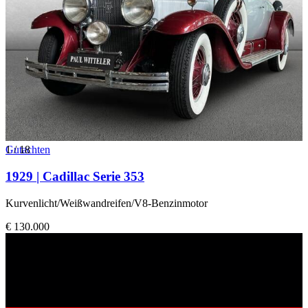
1
Gutachten
/
18
1929 | Cadillac Serie 353
Kurvenlicht/Weißwandreifen/V8-Benzinmotor
€ 130.000