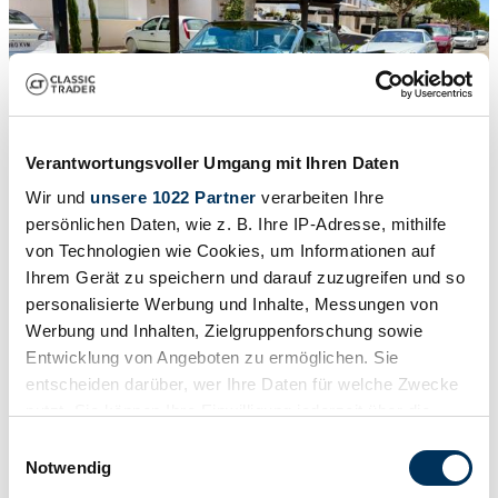
Verantwortungsvoller Umgang mit Ihren Daten
Wir und
unsere 1022 Partner
verarbeiten Ihre
persönlichen Daten, wie z. B. Ihre IP-Adresse, mithilfe
von Technologien wie Cookies, um Informationen auf
Ihrem Gerät zu speichern und darauf zuzugreifen und so
1
/
34
personalisierte Werbung und Inhalte, Messungen von
1963 | Cadillac Eldorado Biarritz Convertible
Werbung und Inhalten, Zielgruppenforschung sowie
€ 49.900
Entwicklung von Angeboten zu ermöglichen. Sie
entscheiden darüber, wer Ihre Daten für welche Zwecke
nutzt. Sie können Ihre Einwilligung jederzeit über die
Cookie-Erklärung oder durch Klicken auf das Privacy
Einwilligungsauswahl
Trigger Symbol ändern oder widerrufen
Notwendig