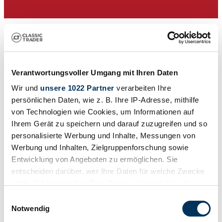
Verantwortungsvoller Umgang mit Ihren Daten
Wir und
unsere 1022 Partner
verarbeiten Ihre
persönlichen Daten, wie z. B. Ihre IP-Adresse, mithilfe
von Technologien wie Cookies, um Informationen auf
Ihrem Gerät zu speichern und darauf zuzugreifen und so
Händler
personalisierte Werbung und Inhalte, Messungen von
Werbung und Inhalten, Zielgruppenforschung sowie
Entwicklung von Angeboten zu ermöglichen. Sie
entscheiden darüber, wer Ihre Daten für welche Zwecke
nutzt. Sie können Ihre Einwilligung jederzeit über die
Cookie-Erklärung oder durch Klicken auf das Privacy
Einwilligungsauswahl
Trigger Symbol ändern oder widerrufen
Notwendig