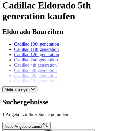
Cadillac Eldorado 5th
generation kaufen
Eldorado Baureihen
Cadillac 10th generation
Cadillac 11th generation
Cadillac 12th generation
Cadillac 2nd generation
Cadillac 4th generation
Cadillac 5th generation
Cadillac 6th generation
Cadillac 7th generation
Cadillac 8th generation
Mehr anzeigen
Cadillac 9th generation
Suchergebnisse
Cadillac Modelle
1 Angebot zu Ihrer Suche gefunden
Cadillac Allanté
Cadillac Brougham
Cadillac DeVille
Neue Angebote zuerst