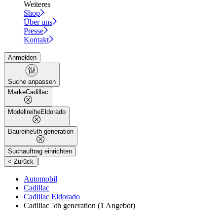
Weiteres
Shop
Über uns
Presse
Kontakt
Anmelden
Suche anpassen
Marke
Cadillac
Modellreihe
Eldorado
Baureihe
5th generation
Suchauftrag einrichten
|
< Zurück
Automobil
Cadillac
Cadillac Eldorado
Cadillac 5th generation
(1 Angebot)