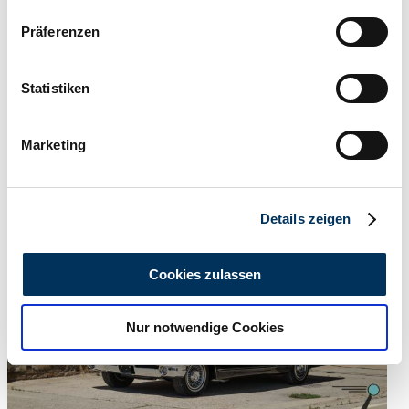
Wenn Sie es erlauben, würden wir auch gerne:
Präferenzen
Informationen über Ihre geografische Lage
erfassen, welche bis auf einige Meter genau sein
können
Statistiken
Ihr Gerät durch aktives Scannen nach
bestimmten Merkmalen (Fingerprinting) identifizieren
Marketing
Händler
Erfahren Sie mehr darüber, wie Ihre persönlichen Daten
Abgelaufenes Inserat
verarbeitet werden, und legen Sie Ihre Präferenzen im
Abschnitt Einzelheiten
fest.
Details zeigen
Wir verwenden Cookies, um Inhalte und Anzeigen zu
personalisieren, Funktionen für soziale Medien anbieten
Cookies zulassen
zu können und die Zugriffe auf unsere Website zu
analysieren. Außerdem geben wir Informationen zu Ihrer
Nur notwendige Cookies
Verwendung unserer Website an unsere Partner für
soziale Medien, Werbung und Analysen weiter. Unsere
Partner führen diese Informationen möglicherweise mit
weiteren Daten zusammen, die Sie ihnen bereitgestellt