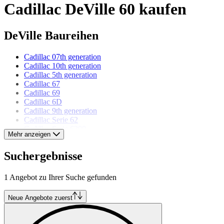
Cadillac DeVille 60 kaufen
DeVille Baureihen
Cadillac 07th generation
Cadillac 10th generation
Cadillac 5th generation
Cadillac 67
Cadillac 69
Cadillac 6D
Cadillac 9th generation
Cadillac Serie 62
Cadillac Serie 6300
Mehr anzeigen
Cadillac Serie VI
Cadillac Series 62
Suchergebnisse
Cadillac Series 63
Cadillac Series 6300
1 Angebot zu Ihrer Suche gefunden
Cadillac Modelle
Neue Angebote zuerst
Cadillac Allanté
Cadillac Brougham