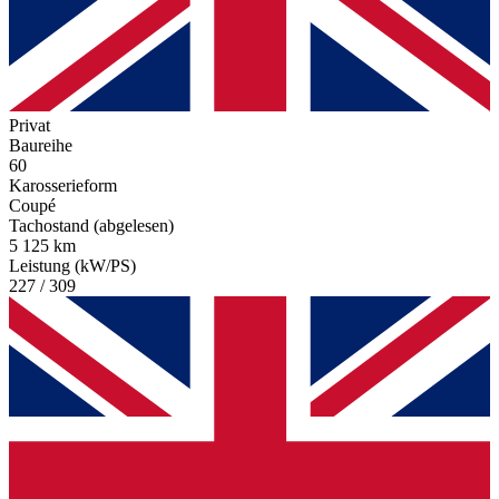
Privat
Baureihe
60
Karosserieform
Coupé
Tachostand (abgelesen)
5 125 km
Leistung (kW/PS)
227 / 309