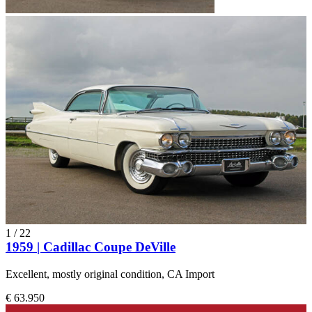
1
/
22
1959 | Cadillac Coupe DeVille
Excellent, mostly original condition, CA Import
€ 63.950