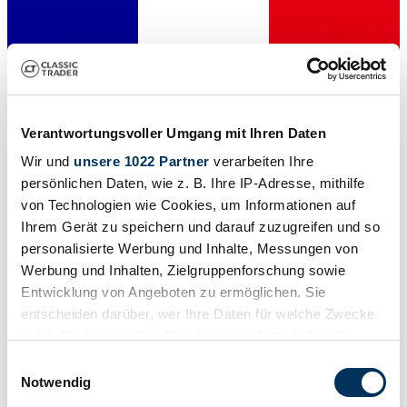
Verantwortungsvoller Umgang mit Ihren Daten
Wir und
unsere 1022 Partner
verarbeiten Ihre
persönlichen Daten, wie z. B. Ihre IP-Adresse, mithilfe
von Technologien wie Cookies, um Informationen auf
Ihrem Gerät zu speichern und darauf zuzugreifen und so
personalisierte Werbung und Inhalte, Messungen von
Werbung und Inhalten, Zielgruppenforschung sowie
Privat
Entwicklung von Angeboten zu ermöglichen. Sie
entscheiden darüber, wer Ihre Daten für welche Zwecke
nutzt. Sie können Ihre Einwilligung jederzeit über die
Cookie-Erklärung oder durch Klicken auf das Privacy
Einwilligungsauswahl
Trigger Symbol ändern oder widerrufen
Notwendig