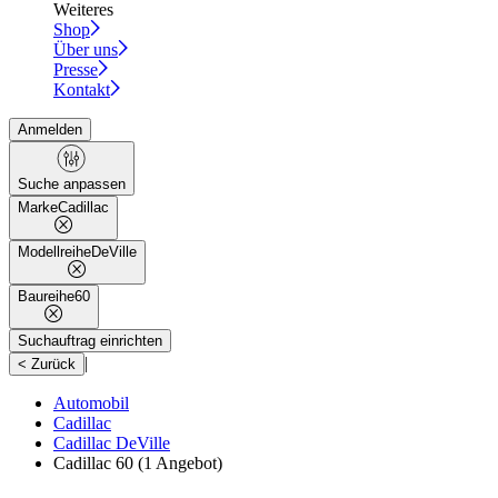
Weiteres
Shop
Über uns
Presse
Kontakt
Anmelden
Suche anpassen
Marke
Cadillac
Modellreihe
DeVille
Baureihe
60
Suchauftrag einrichten
|
< Zurück
Automobil
Cadillac
Cadillac DeVille
Cadillac 60
(1 Angebot)