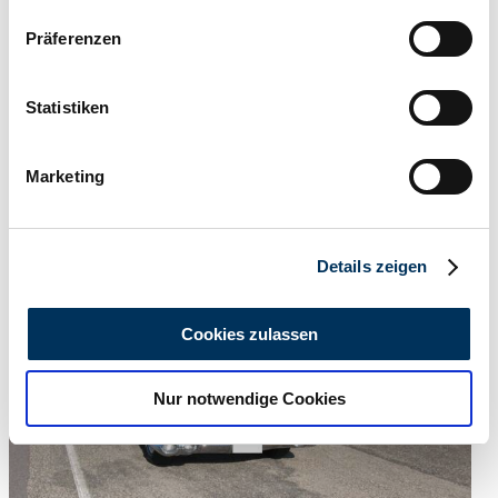
Wenn Sie es erlauben, würden wir auch gerne:
Präferenzen
Informationen über Ihre geografische Lage
erfassen, welche bis auf einige Meter genau sein
können
Statistiken
Ihr Gerät durch aktives Scannen nach
bestimmten Merkmalen (Fingerprinting) identifizieren
Marketing
Erfahren Sie mehr darüber, wie Ihre persönlichen Daten
verarbeitet werden, und legen Sie Ihre Präferenzen im
Abschnitt Einzelheiten
fest.
Privat
Abgelaufenes Inserat
Details zeigen
Wir verwenden Cookies, um Inhalte und Anzeigen zu
personalisieren, Funktionen für soziale Medien anbieten
Cookies zulassen
zu können und die Zugriffe auf unsere Website zu
analysieren. Außerdem geben wir Informationen zu Ihrer
Nur notwendige Cookies
Verwendung unserer Website an unsere Partner für
soziale Medien, Werbung und Analysen weiter. Unsere
Partner führen diese Informationen möglicherweise mit
weiteren Daten zusammen, die Sie ihnen bereitgestellt