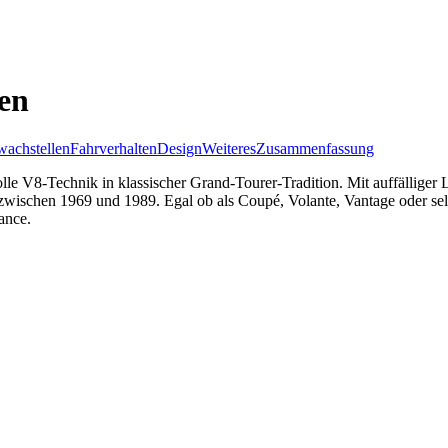
en
achstellen
Fahrverhalten
Design
Weiteres
Zusammenfassung
lle V8-Technik in klassischer Grand-Tourer-Tradition. Mit auffälliger
 zwischen 1969 und 1989. Egal ob als Coupé, Volante, Vantage oder se
ance.