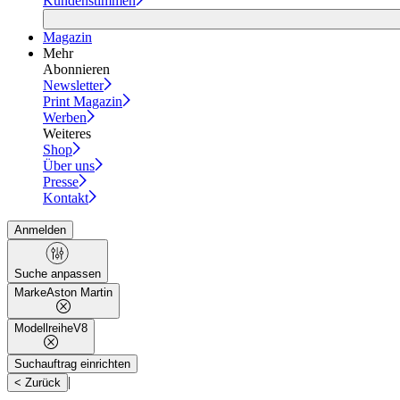
Kundenstimmen
Magazin
Mehr
Abonnieren
Newsletter
Print Magazin
Werben
Weiteres
Shop
Über uns
Presse
Kontakt
Anmelden
Suche anpassen
Marke
Aston Martin
Modellreihe
V8
Suchauftrag einrichten
|
< Zurück