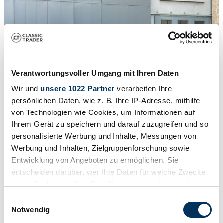
Verantwortungsvoller Umgang mit Ihren Daten
Wir und
unsere 1022 Partner
verarbeiten Ihre
persönlichen Daten, wie z. B. Ihre IP-Adresse, mithilfe
von Technologien wie Cookies, um Informationen auf
Ihrem Gerät zu speichern und darauf zuzugreifen und so
1
/
50
personalisierte Werbung und Inhalte, Messungen von
1969 | Aston Martin DBS Vantage
Werbung und Inhalten, Zielgruppenforschung sowie
Entwicklung von Angeboten zu ermöglichen. Sie
Aston Martin DBS Vantage
entscheiden darüber, wer Ihre Daten für welche Zwecke
Preis auf Anfrage
nutzt. Sie können Ihre Einwilligung jederzeit über die
Cookie-Erklärung oder durch Klicken auf das Privacy
Einwilligungsauswahl
Trigger Symbol ändern oder widerrufen
Notwendig