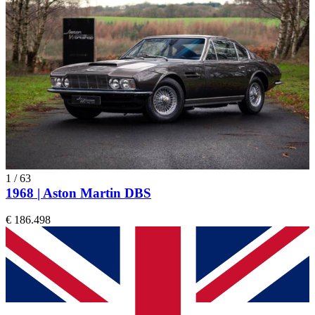
1
/
63
1968 | Aston Martin DBS
€ 186.498