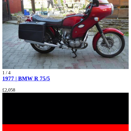
1
/
4
1977 | BMW R 75/5
£2,058