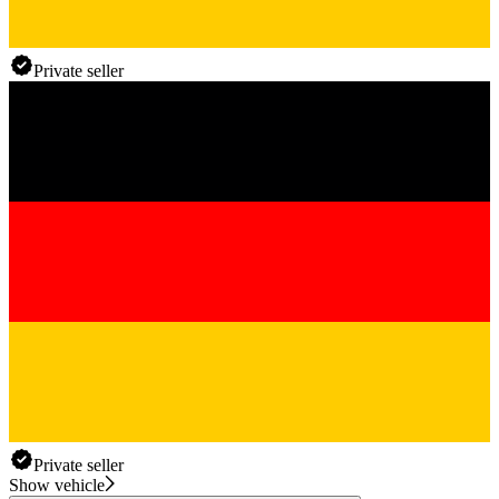
Private seller
Private seller
Show vehicle