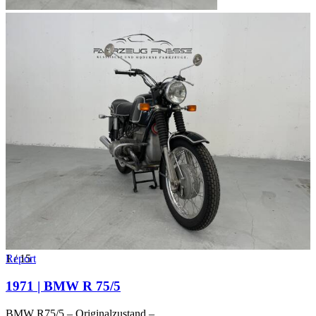
1
Report
/
15
1971 | BMW R 75/5
BMW R75/5 – Originalzustand –