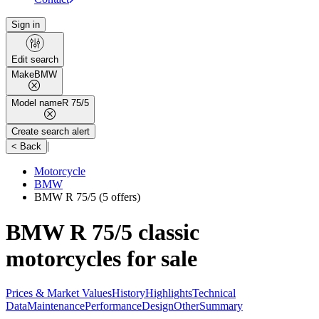
Sign in
Edit search
Make
BMW
Model name
R 75/5
Create search alert
|
< Back
Motorcycle
BMW
BMW R 75/5
(5 offers)
BMW R 75/5 classic
motorcycles for sale
Prices & Market Values
History
Highlights
Technical
Data
Maintenance
Performance
Design
Other
Summary