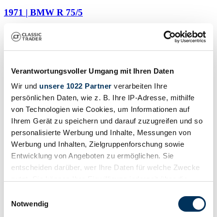
1971 | BMW R 75/5
BMW R75/5 Scrambler – Woidwerk Bavarian Gentlebikes Umbau
£6,517
Verantwortungsvoller Umgang mit Ihren Daten
Wir und
unsere 1022 Partner
verarbeiten Ihre
persönlichen Daten, wie z. B. Ihre IP-Adresse, mithilfe
von Technologien wie Cookies, um Informationen auf
Ihrem Gerät zu speichern und darauf zuzugreifen und so
personalisierte Werbung und Inhalte, Messungen von
Werbung und Inhalten, Zielgruppenforschung sowie
Entwicklung von Angeboten zu ermöglichen. Sie
entscheiden darüber, wer Ihre Daten für welche Zwecke
nutzt. Sie können Ihre Einwilligung jederzeit über die
Cookie-Erklärung oder durch Klicken auf das Privacy
Einwilligungsauswahl
Trigger Symbol ändern oder widerrufen
Notwendig
Dealer