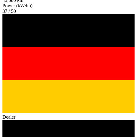
43,580 km
Power (kW/hp)
37 / 50
Dealer