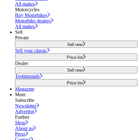
All makes
Motorcycles
Buy Motorbikes
Motorbike dealers
All makes
Sell
Private
Sell now
Sell your classic
Price list
Dealer
Sell now
Testimonials
Price list
Magazine
More
Subscribe
Newsletter
Advertise
Further
Shop
About us
Press
Contact