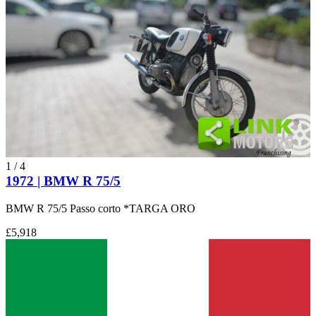
1
/
4
1972 | BMW R 75/5
BMW R 75/5 Passo corto *TARGA ORO
£5,918