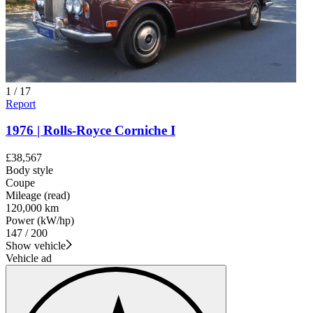
1
/
17
Report
1976 | Rolls-Royce Corniche I
£38,567
Body style
Coupe
Mileage (read)
120,000 km
Power (kW/hp)
147 / 200
Show vehicle
Vehicle ad