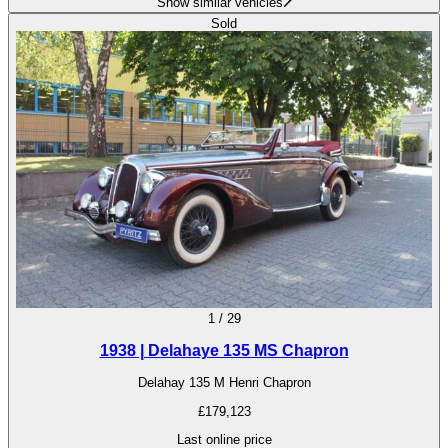
Show similar vehicles
Sold
1
/
29
1938 | Delahaye 135 MS Chapron
Delahay 135 M Henri Chapron
£179,123
Last online price