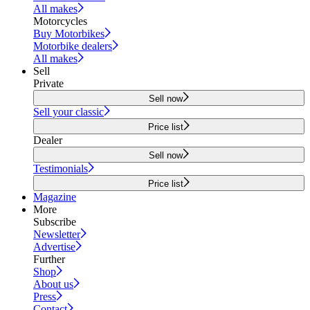
All makes
Motorcycles
Buy Motorbikes
Motorbike dealers
All makes
Sell
Private
Sell now
Sell your classic
Price list
Dealer
Sell now
Testimonials
Price list
Magazine
More
Subscribe
Newsletter
Advertise
Further
Shop
About us
Press
Contact