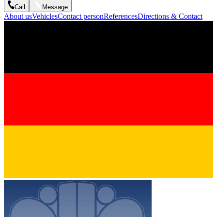
Call
Message
About us
Vehicles
Contact person
References
Directions & Contact