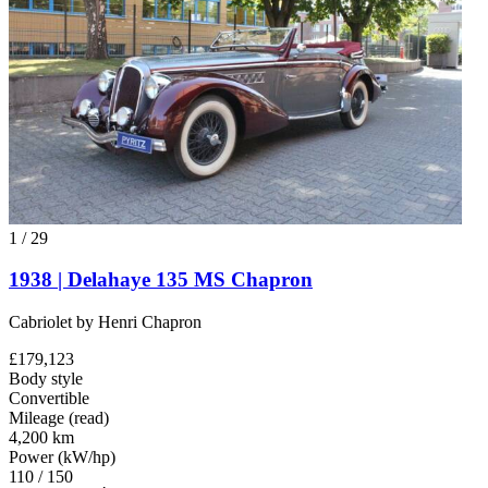
1
/
29
1938 | Delahaye 135 MS Chapron
Cabriolet by Henri Chapron
£179,123
Body style
Convertible
Mileage (read)
4,200 km
Power (kW/hp)
110 / 150