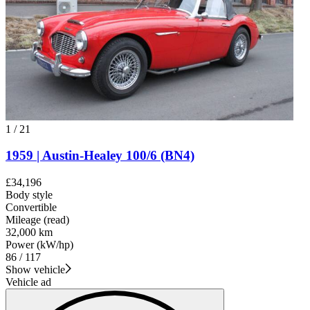
1
/
21
1959 | Austin-Healey 100/6 (BN4)
£34,196
Body style
Convertible
Mileage (read)
32,000 km
Power (kW/hp)
86 / 117
Show vehicle
Vehicle ad