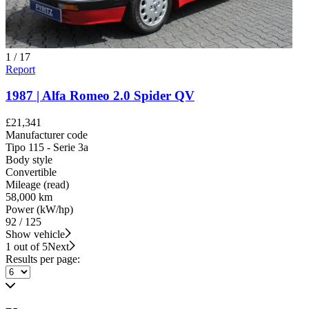
1
/
17
Report
1987 | Alfa Romeo 2.0 Spider QV
£21,341
Manufacturer code
Tipo 115 - Serie 3a
Body style
Convertible
Mileage (read)
58,000 km
Power (kW/hp)
92 / 125
Show vehicle
1 out of 5
Next
Results per page: