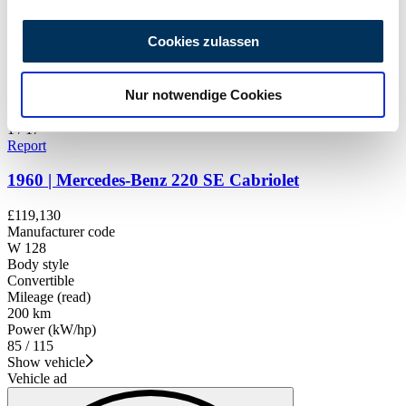
Wir verwenden Cookies, um Inhalte und Anzeigen zu
personalisieren, Funktionen für soziale Medien anbieten
Cookies zulassen
zu können und die Zugriffe auf unsere Website zu
analysieren. Außerdem geben wir Informationen zu Ihrer
Nur notwendige Cookies
Verwendung unserer Website an unsere Partner für
soziale Medien, Werbung und Analysen weiter. Unsere
1
/
17
Partner führen diese Informationen möglicherweise mit
Report
weiteren Daten zusammen, die Sie ihnen bereitgestellt
1960 | Mercedes-Benz 220 SE Cabriolet
haben oder die sie im Rahmen Ihrer Nutzung der Dienste
gesammelt haben.
Datenschutzerklärung
£119,130
Manufacturer code
W 128
Body style
Convertible
Mileage (read)
200 km
Power (kW/hp)
85 / 115
Show vehicle
Vehicle ad