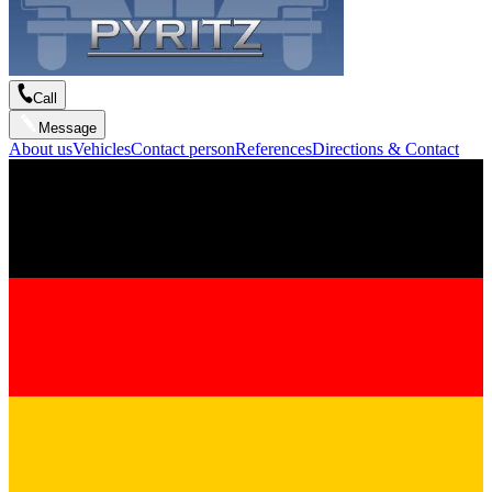
Call
Message
About us
Vehicles
Contact person
References
Directions & Contact