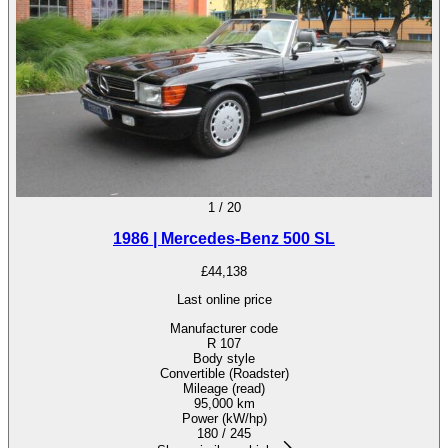
1
/
20
1986 | Mercedes-Benz 500 SL
£44,138
Last online price
Manufacturer code
R 107
Body style
Convertible (Roadster)
Mileage (read)
95,000 km
Power (kW/hp)
180 / 245