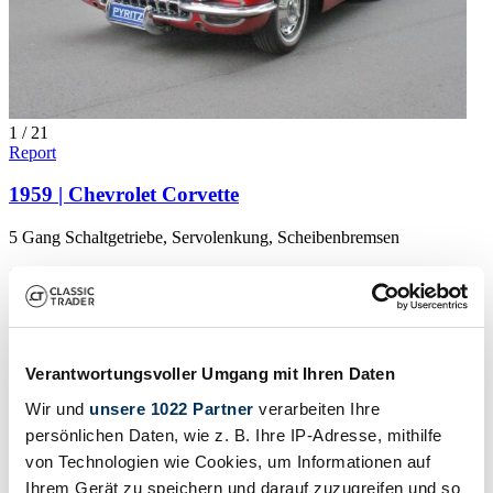
1
/
21
Report
1959 | Chevrolet Corvette
5 Gang Schaltgetriebe, Servolenkung, Scheibenbremsen
£89,990
Manufacturer code
C1
Body style
Convertible
Verantwortungsvoller Umgang mit Ihren Daten
Mileage (read)
51,000 km
Wir und
unsere 1022 Partner
verarbeiten Ihre
Power (kW/hp)
149 / 203
persönlichen Daten, wie z. B. Ihre IP-Adresse, mithilfe
Show vehicle
von Technologien wie Cookies, um Informationen auf
Vehicle ad
Ihrem Gerät zu speichern und darauf zuzugreifen und so