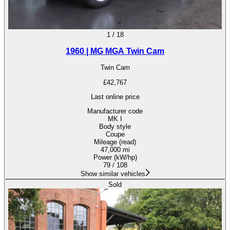
1
/
18
1960 | MG MGA Twin Cam
Twin Cam
£42,767
Last online price
Manufacturer code
MK I
Body style
Coupe
Mileage (read)
47,000 mi
Power (kW/hp)
79 / 108
Show similar vehicles
Sold