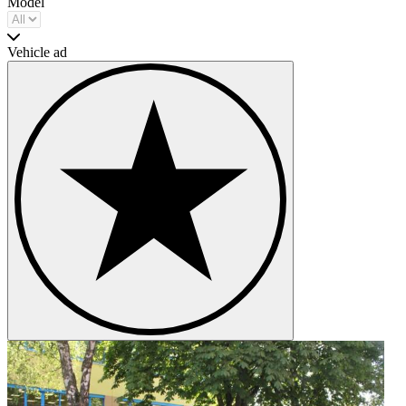
Model
Handelshaus habe ich zusätzlich mehrjährige Erfahrungen und
Kontakte gesammelt, die ich Ihnen gerne zur Verfügung stelle.
Heute teile ich mit meinem Partner Rainer Dschüdow Passion und
Vehicle ad
Beruf. Testen Sie uns, vielleicht helfen unsere Kontakte in
manchmal nicht ganz einfachen Fällen.
Rainer Dschüdow
Dipl.- Betriebswirt, geschäftsführender Gesellschafter
Tel.:+49 (0) 172-530 0287
Faszination für (Auto)Mobilität waren Antrieb und Motivation,
solange ich mich erinnere. Das begann im zarten Alter von 7 Jahren
mit der ersten selbst gebauten Seifenkiste……. and continuous.
Dazwischen lagen Jahrzehnte Aufbau und Führung eines
renommierten Autohauses mit Vertretungen berühmter Marken und
immer schon einem attraktivem Angebot ausgewählter Klassiker.
Einige Jahre Erfahrung in der „Rennerei“ und mehrere Jahre als
Vertriebsleiter einer der größten Oldtimerhändler Deutschlands,
mögen Ihnen darüber hinaus nun zu Gute kommen. Pyritz Classics
bietet Ihnen heute den adäquaten Marktplatz für Verkauf, Kauf und
Vermittlung von hochwertigen klassischen Automobilien, in jedem
Segment, vom Kabinenroller zum Vorkriegs-Kompressor.