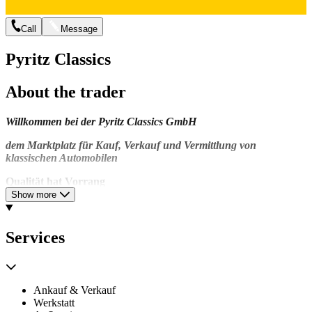
Call
Message
Pyritz Classics
About the trader
Willkommen bei der Pyritz Classics GmbH
dem Marktplatz für Kauf, Verkauf und Vermittlung von
klassischen Automobilen
Qualität hat Vorrang
Show more
Der Markt für klassische Automobile ist groß. Nur ein kleiner Teil
kann mit unserem Angebot abgedeckt werden. Daher haben wir uns
konsequent mit unserem Angebot von ca. 40 bis 50 Fahrzeugen auf
Services
die Spitzen-Qualitäten bei jedem einzelnen angebotenen
Fahrzeugtyp konzentriert. Erstklassige Restaurierungen, besonders
gut erhaltene Original-Fahrzeuge oder besonders rare Exemplare
bilden unser selektiv ausgewähltes Portefeuille.
Ankauf & Verkauf
Werkstatt
Das können niemals die billigsten Exemplare sein. Aber das