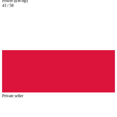
Power (kW/hp)
43 / 58
Private seller