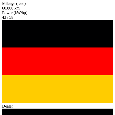
Mileage (read)
60,800 km
Power (kW/hp)
43 / 58
Dealer