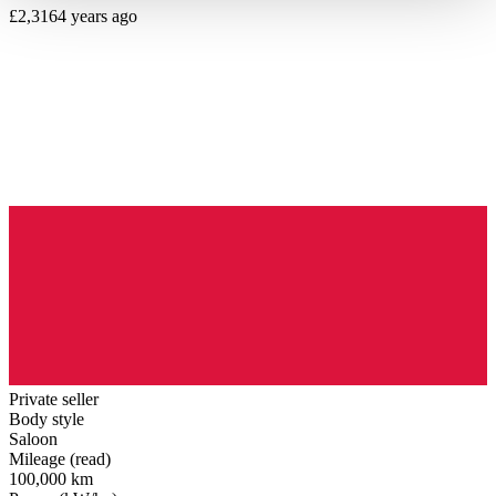
haben oder die sie im Rahmen Ihrer Nutzung der Dienste
£2,316
4 years ago
gesammelt haben.
Datenschutzerklärung
Private seller
Body style
Saloon
Mileage (read)
100,000 km