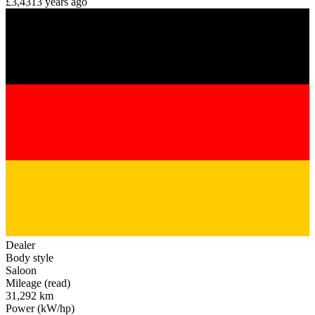
£3,431
3 years ago
Dealer
Body style
Saloon
Mileage (read)
31,292 km
Power (kW/hp)