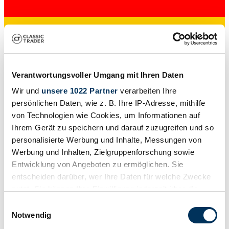
Verantwortungsvoller Umgang mit Ihren Daten
Dealer
Wir und
unsere 1022 Partner
verarbeiten Ihre
persönlichen Daten, wie z. B. Ihre IP-Adresse, mithilfe
von Technologien wie Cookies, um Informationen auf
Ihrem Gerät zu speichern und darauf zuzugreifen und so
personalisierte Werbung und Inhalte, Messungen von
Werbung und Inhalten, Zielgruppenforschung sowie
Entwicklung von Angeboten zu ermöglichen. Sie
entscheiden darüber, wer Ihre Daten für welche Zwecke
nutzt. Sie können Ihre Einwilligung jederzeit über die
Cookie-Erklärung oder durch Klicken auf das Privacy
Einwilligungsauswahl
Trigger Symbol ändern oder widerrufen
Notwendig