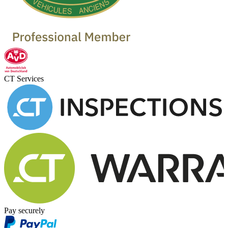
CT Services
Pay securely