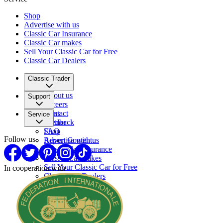
Shop
Advertise with us
Classic Car Insurance
Classic Car makes
Sell Your Classic Car for Free
Classic Car Dealers
Classic Trader
About us
Support
Careers
Press
Contact
Service
Partner
Feedback
FAQ
Shop
Follow us
Report Content
Advertise with us
Classic Car Insurance
Classic Car makes
Sell Your Classic Car for Free
In cooperation with
Classic Car Dealers