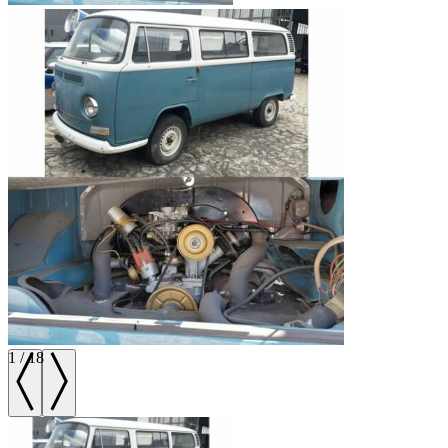
1
/
18