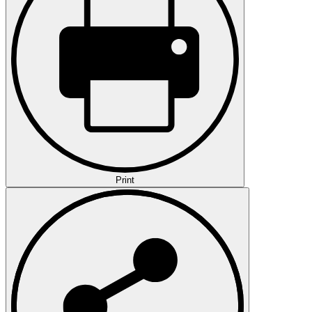
Print