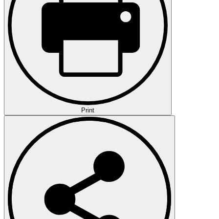
Print