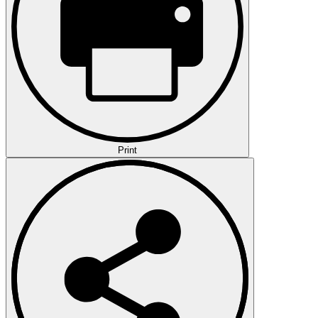
Print