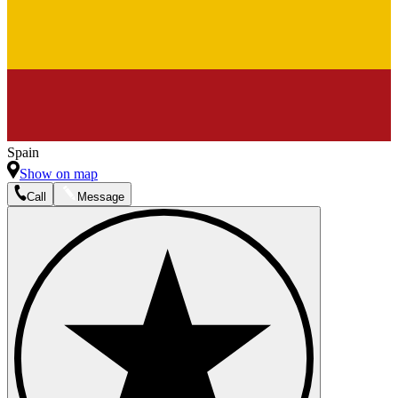
Spain
Show on map
Call
Message