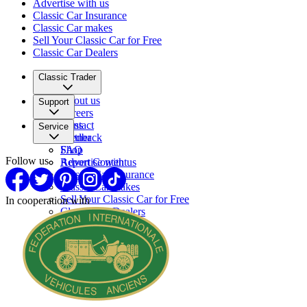
Advertise with us
Classic Car Insurance
Classic Car makes
Sell Your Classic Car for Free
Classic Car Dealers
Classic Trader
About us
Support
Careers
Press
Contact
Service
Partner
Feedback
FAQ
Shop
Follow us
Report Content
Advertise with us
Classic Car Insurance
Classic Car makes
Sell Your Classic Car for Free
In cooperation with
Classic Car Dealers