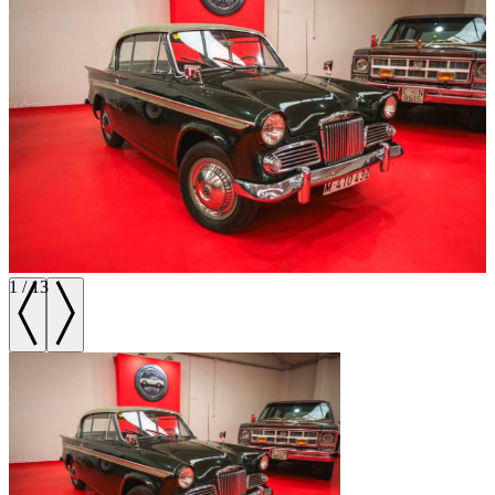
1
/
13