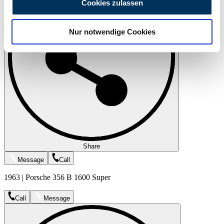
Cookies zulassen
zu können und die Zugriffe auf unsere Website zu
analysieren. Außerdem geben wir Informationen zu Ihrer
Nur notwendige Cookies
Verwendung unserer Website an unsere Partner für
soziale Medien, Werbung und Analysen weiter. Unsere
Partner führen diese Informationen möglicherweise mit
weiteren Daten zusammen, die Sie ihnen bereitgestellt
haben oder die sie im Rahmen Ihrer Nutzung der Dienste
gesammelt haben.
Datenschutzerklärung
Share
Message
Call
1963 | Porsche 356 B 1600 Super
Call
Message