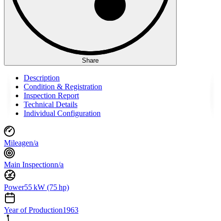
Share
Description
Condition & Registration
Inspection Report
Technical Details
Individual Configuration
Mileage
n/a
Main Inspection
n/a
Power
55 kW (75 hp)
Year of Production
1963