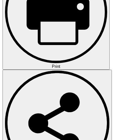
Print