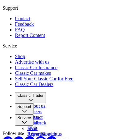
Support
Contact
Feedback
FAQ
Report Content
Service
Shop
Advertise with us
Classic Car Insurance
Classic Car makes
Sell Your Classic Car for Free
Classic Car Dealers
Classic Trader
About us
Support
Careers
Press
Contact
Service
Partner
Feedback
FAQ
Shop
Follow us
Report Content
Advertise with us