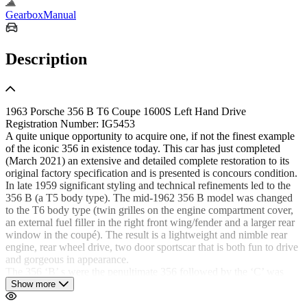
Gearbox
Manual
Description
1963 Porsche 356 B T6 Coupe 1600S Left Hand Drive
Registration Number: IG5453
A quite unique opportunity to acquire one, if not the finest example
of the iconic 356 in existence today. This car has just completed
(March 2021) an extensive and detailed complete restoration to its
original factory specification and is presented is concours condition.
In late 1959 significant styling and technical refinements led to the
356 B (a T5 body type). The mid-1962 356 B model was changed
to the T6 body type (twin grilles on the engine compartment cover,
an external fuel filler in the right front wing/fender and a larger rear
window in the coupé). The result is a lightweight and nimble rear
engine, rear wheel drive, two door sportscar that is both fun to drive
and gorgeous in appearance.
The 356 ‘B’ s were the penultimate 356 followed by the ‘C’ was
phased out in 1965 in favour of the new model, the 911 and the rest
Show more
is history as they say.