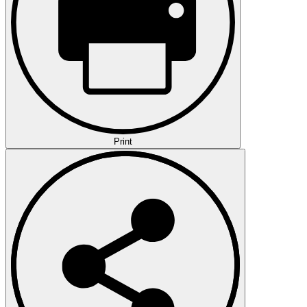
Print