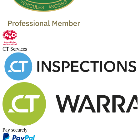
CT Services
Pay securely