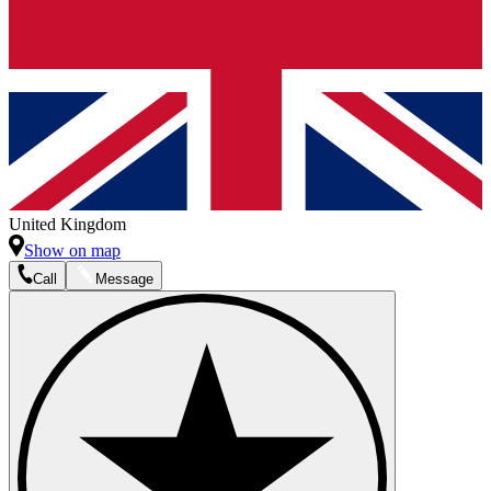
United Kingdom
Show on map
Call
Message