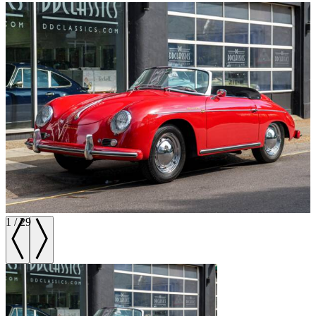
1
/
29