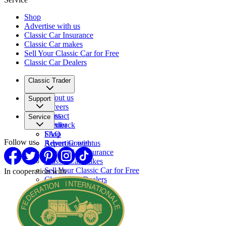
Shop
Advertise with us
Classic Car Insurance
Classic Car makes
Sell Your Classic Car for Free
Classic Car Dealers
Classic Trader
About us
Support
Careers
Press
Contact
Service
Partner
Feedback
FAQ
Shop
Follow us
Report Content
Advertise with us
Classic Car Insurance
Classic Car makes
Sell Your Classic Car for Free
In cooperation with
Classic Car Dealers