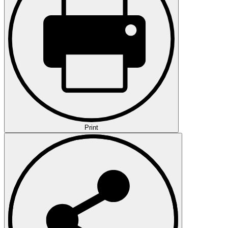
Print