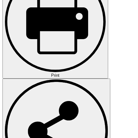
Print