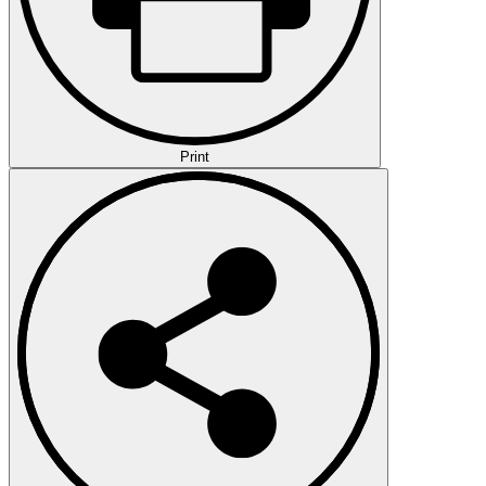
Print