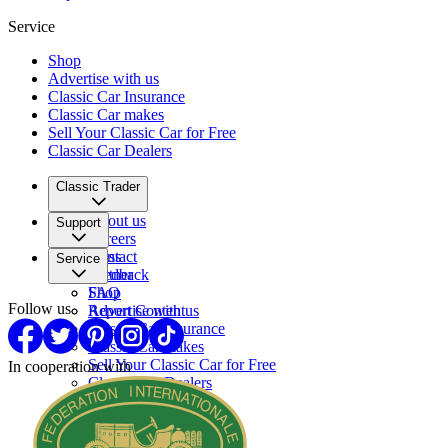
Service
Shop
Advertise with us
Classic Car Insurance
Classic Car makes
Sell Your Classic Car for Free
Classic Car Dealers
Classic Trader
About us
Support
Careers
Press
Contact
Service
Partner
Feedback
FAQ
Shop
Follow us
Report Content
Advertise with us
Classic Car Insurance
Classic Car makes
Sell Your Classic Car for Free
In cooperation with
Classic Car Dealers