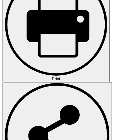
Print