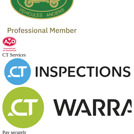
CT Services
Pay securely