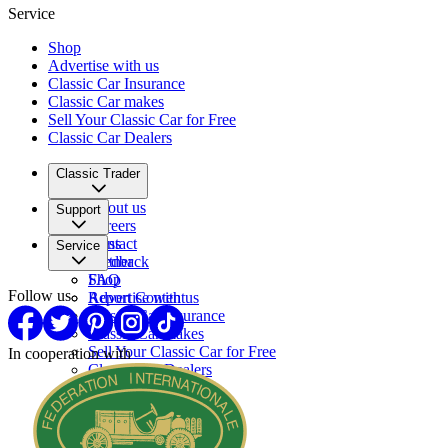
Service
Shop
Advertise with us
Classic Car Insurance
Classic Car makes
Sell Your Classic Car for Free
Classic Car Dealers
Classic Trader
About us
Support
Careers
Press
Contact
Service
Partner
Feedback
FAQ
Shop
Follow us
Report Content
Advertise with us
Classic Car Insurance
Classic Car makes
Sell Your Classic Car for Free
In cooperation with
Classic Car Dealers