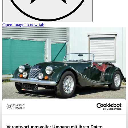
Open image in new tab
O
1
Classic Auction
/
24
Verantwortungsvoller Umgang mit Ihren Daten