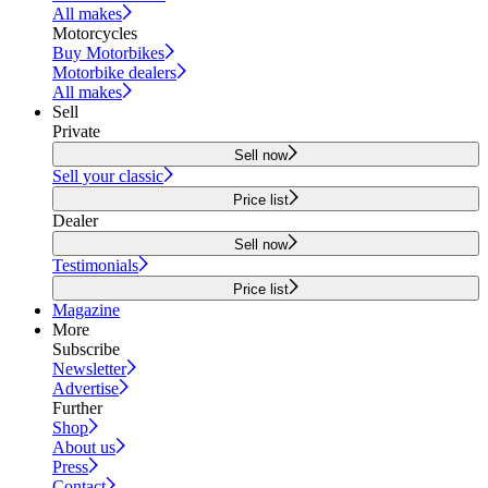
All makes
Motorcycles
Buy Motorbikes
Motorbike dealers
All makes
Sell
Private
Sell now
Sell your classic
Price list
Dealer
Sell now
Testimonials
Price list
Magazine
More
Subscribe
Newsletter
Advertise
Further
Shop
About us
Press
Contact