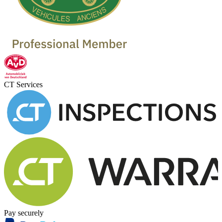
CT Services
Pay securely