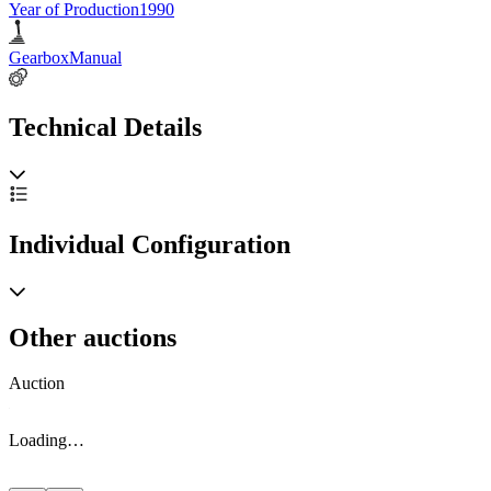
Year of Production
1990
Gearbox
Manual
Technical Details
Individual Configuration
Other auctions
Auction
A
Loading…