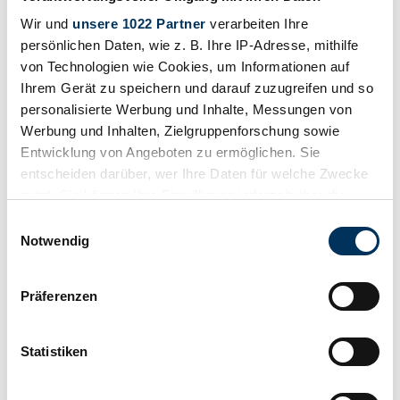
Wir und
unsere 1022 Partner
verarbeiten Ihre
persönlichen Daten, wie z. B. Ihre IP-Adresse, mithilfe
von Technologien wie Cookies, um Informationen auf
Ihrem Gerät zu speichern und darauf zuzugreifen und so
personalisierte Werbung und Inhalte, Messungen von
Werbung und Inhalten, Zielgruppenforschung sowie
Entwicklung von Angeboten zu ermöglichen. Sie
entscheiden darüber, wer Ihre Daten für welche Zwecke
nutzt. Sie können Ihre Einwilligung jederzeit über die
Cookie-Erklärung oder durch Klicken auf das Privacy
Einwilligungsauswahl
Trigger Symbol ändern oder widerrufen
Notwendig
1990 | Morgan Plus 8 Inj.
Wenn Sie es erlauben, würden wir auch gerne:
Präferenzen
Informationen über Ihre geografische Lage
3.9L fuel-injected engine
erfassen, welche bis auf einige Meter genau sein
€55,000 - €60,000
Estimate
können
Statistiken
Ihr Gerät durch aktives Scannen nach
bestimmten Merkmalen (Fingerprinting) identifizieren