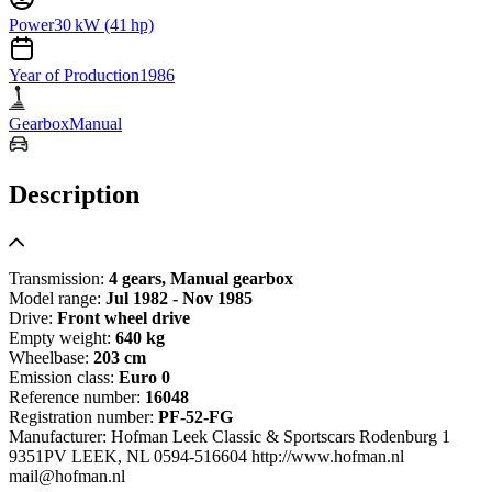
Power
30 kW (41 hp)
Year of Production
1986
Gearbox
Manual
Description
Transmission:
4 gears, Manual gearbox
Model range:
Jul 1982 - Nov 1985
Drive:
Front wheel drive
Empty weight:
640 kg
Wheelbase:
203 cm
Emission class:
Euro 0
Reference number:
16048
Registration number:
PF-52-FG
Manufacturer: Hofman Leek Classic & Sportscars Rodenburg 1
9351PV LEEK, NL 0594-516604 http://www.hofman.nl
mail@hofman.nl