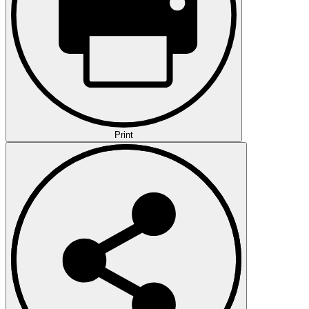
Print