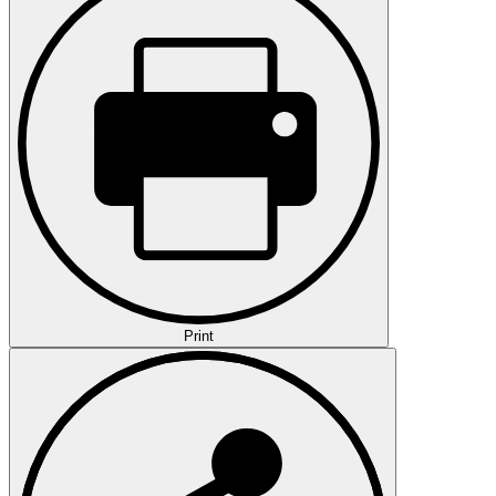
Print