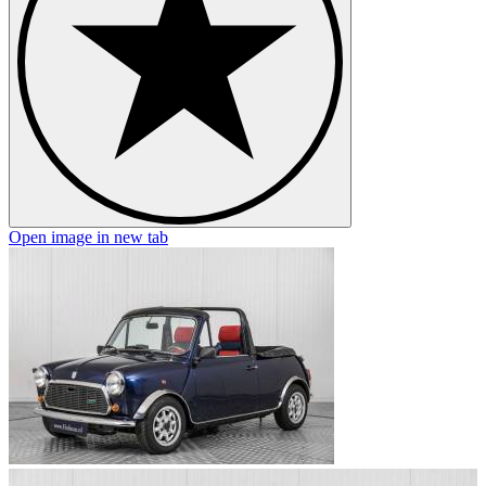
Open image in new tab
O