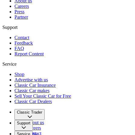
About us
Careers
Press
Partner
Support
Contact
Feedback
FAQ
Report Content
Service
Shop
Advertise with us
Classic Car Insurance
Classic Car makes
Sell Your Classic Car for Free
Classic Car Dealers
Classic Trader
About us
Support
Careers
Press
Contact
Service