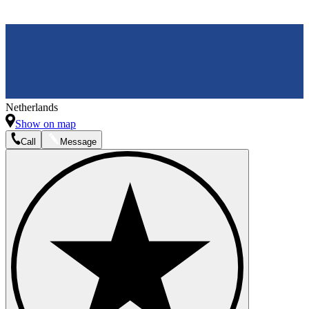
Netherlands
Show on map
Call
Message