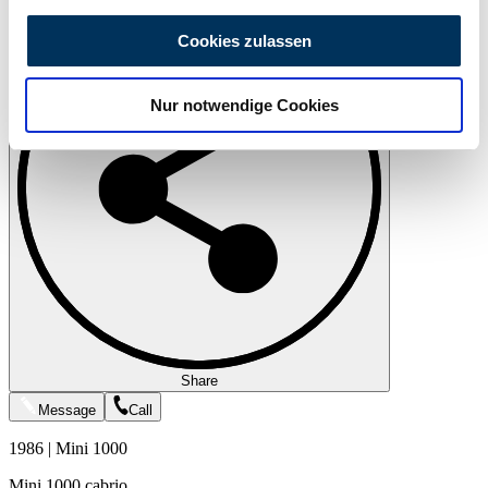
Wir verwenden Cookies, um Inhalte und Anzeigen zu
personalisieren, Funktionen für soziale Medien anbieten
Cookies zulassen
zu können und die Zugriffe auf unsere Website zu
analysieren. Außerdem geben wir Informationen zu Ihrer
Nur notwendige Cookies
Verwendung unserer Website an unsere Partner für
soziale Medien, Werbung und Analysen weiter. Unsere
Partner führen diese Informationen möglicherweise mit
weiteren Daten zusammen, die Sie ihnen bereitgestellt
haben oder die sie im Rahmen Ihrer Nutzung der Dienste
gesammelt haben.
Datenschutzerklärung
Share
Message
Call
1986 | Mini 1000
Mini 1000 cabrio .