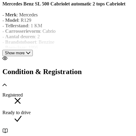
Mercedes Benz SL 500 Cabriolet automatic 2 tops Cabriolet
-
Merk
: Mercedes
-
Model
: R129
-
Tellerstand
: 1 KM
-
Carrosserievorm
: Cabrio
-
Aantal deuren
: 2
-
Brandstofsoort
: Benzine
-
Bouwjaar
: 1996
-
Transmissie
: Automaat
Show more
-
Kleur
: zilver Metallic
-
Kleurnaam
: Brilliant-zilver metallic 744
-
Bekleding
: Leder
Condition & Registration
-
Kleur interieur
: zwart
-
Interieurnaam
: Zwart leder 261
-
BTW/Marge
: Marge, de BTW is niet aftrekbaar
Registered
Comfort
- Cruise control
Ready to drive
Exterieur
- Wortelnoten houtwerk
- 3e remlicht
- Buitenspiegel rechts
- Centrale vergrendeling
- Elektrische ruiten