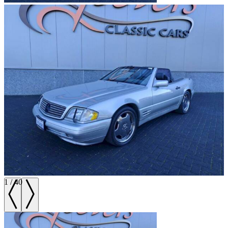
1
/
40