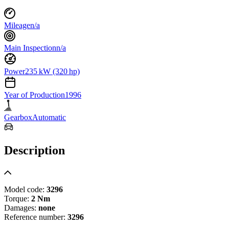
Mileage
n/a
Main Inspection
n/a
Power
235 kW (320 hp)
Year of Production
1996
Gearbox
Automatic
Description
Model code:
3296
Torque:
2 Nm
Damages:
none
Reference number:
3296