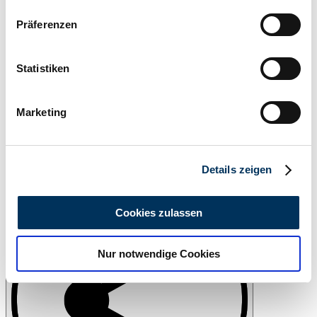
Wenn Sie es erlauben, würden wir auch gerne:
Präferenzen
Informationen über Ihre geografische Lage
erfassen, welche bis auf einige Meter genau sein
können
Statistiken
Ihr Gerät durch aktives Scannen nach
bestimmten Merkmalen (Fingerprinting) identifizieren
Marketing
Erfahren Sie mehr darüber, wie Ihre persönlichen Daten
verarbeitet werden, und legen Sie Ihre Präferenzen im
Abschnitt Einzelheiten
fest.
Details zeigen
Print
Wir verwenden Cookies, um Inhalte und Anzeigen zu
personalisieren, Funktionen für soziale Medien anbieten
Cookies zulassen
zu können und die Zugriffe auf unsere Website zu
analysieren. Außerdem geben wir Informationen zu Ihrer
Nur notwendige Cookies
Verwendung unserer Website an unsere Partner für
soziale Medien, Werbung und Analysen weiter. Unsere
Partner führen diese Informationen möglicherweise mit
weiteren Daten zusammen, die Sie ihnen bereitgestellt