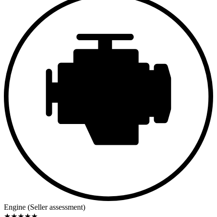
Engine (Seller assessment)
★
★
★
★
★