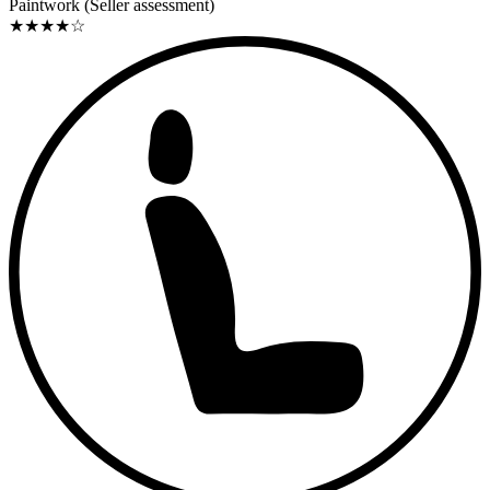
Paintwork (Seller assessment)
★
★
★
★
☆