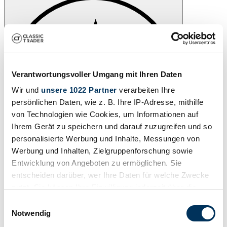
Verantwortungsvoller Umgang mit Ihren Daten
Wir und
unsere 1022 Partner
verarbeiten Ihre
persönlichen Daten, wie z. B. Ihre IP-Adresse, mithilfe
von Technologien wie Cookies, um Informationen auf
Ihrem Gerät zu speichern und darauf zuzugreifen und so
personalisierte Werbung und Inhalte, Messungen von
Werbung und Inhalten, Zielgruppenforschung sowie
Entwicklung von Angeboten zu ermöglichen. Sie
Watch
entscheiden darüber, wer Ihre Daten für welche Zwecke
nutzt. Sie können Ihre Einwilligung jederzeit über die
Cookie-Erklärung oder durch Klicken auf das Privacy
Einwilligungsauswahl
Trigger Symbol ändern oder widerrufen
Notwendig