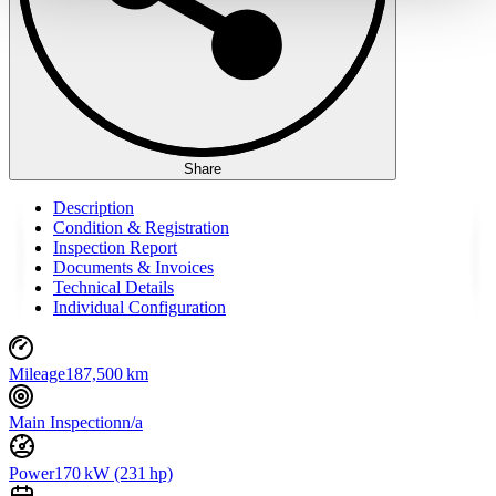
haben oder die sie im Rahmen Ihrer Nutzung der Dienste
gesammelt haben.
Datenschutzerklärung
Share
Description
Condition & Registration
Inspection Report
Documents & Invoices
Technical Details
Individual Configuration
Mileage
187,500 km
Main Inspection
n/a
Power
170 kW (231 hp)