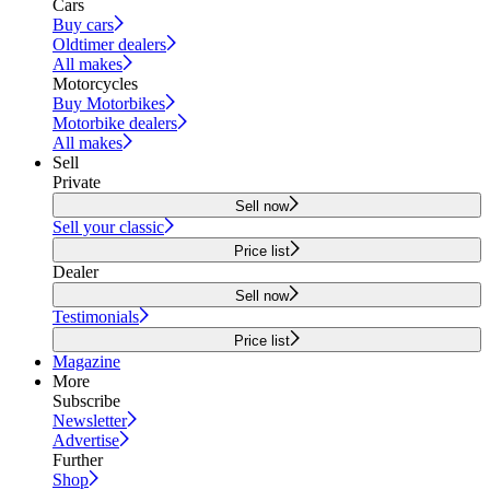
Cars
Buy cars
Oldtimer dealers
All makes
Motorcycles
Buy Motorbikes
Motorbike dealers
All makes
Sell
Private
Sell now
Sell your classic
Price list
Dealer
Sell now
Testimonials
Price list
Magazine
More
Subscribe
Newsletter
Advertise
Further
Shop