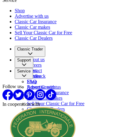
Service
Shop
Advertise with us
Classic Car Insurance
Classic Car makes
Sell Your Classic Car for Free
Classic Car Dealers
Classic Trader
About us
Support
Careers
Press
Contact
Service
Partner
Feedback
FAQ
Shop
Follow us
Report Content
Advertise with us
Classic Car Insurance
Classic Car makes
Sell Your Classic Car for Free
In cooperation with
Classic Car Dealers