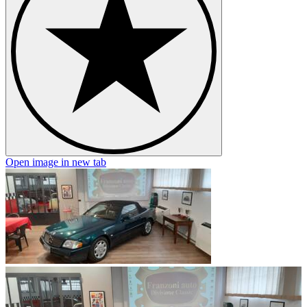
Open image in new tab
O