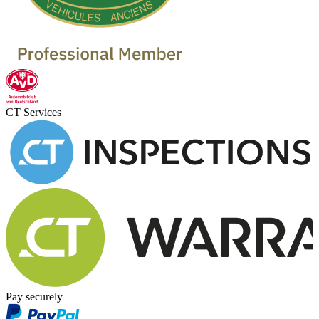
CT Services
Pay securely