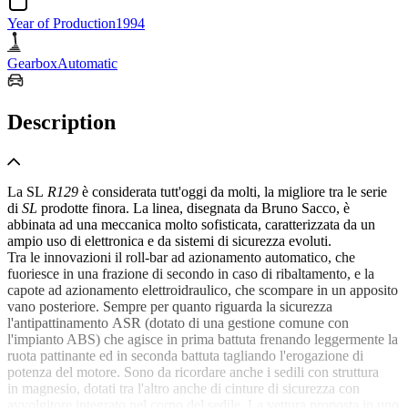
Year of Production
1994
Gearbox
Automatic
Description
La SL
R129
è considerata tutt'oggi da molti, la migliore tra le serie
di
SL
prodotte finora. La linea, disegnata da Bruno Sacco, è
abbinata ad una meccanica molto sofisticata, caratterizzata da un
ampio uso di elettronica e da sistemi di sicurezza evoluti.
Tra le innovazioni il roll-bar ad azionamento automatico, che
fuoriesce in una frazione di secondo in caso di ribaltamento, e la
capote ad azionamento elettroidraulico, che scompare in un apposito
vano posteriore. Sempre per quanto riguarda la sicurezza
l'antipattinamento ASR (dotato di una gestione comune con
l'impianto ABS) che agisce in prima battuta frenando leggermente la
ruota pattinante ed in seconda battuta tagliando l'erogazione di
potenza del motore. Sono da ricordare anche i sedili con struttura
in magnesio, dotati tra l'altro anche di cinture di sicurezza con
avvolgitore integrato nel corpo del sedile. La vettura proposta in uno