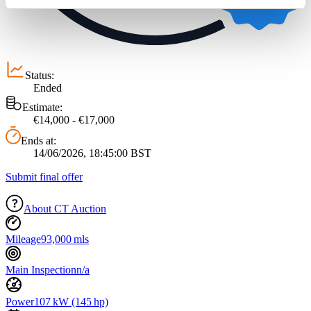
Partner führen diese Informationen möglicherweise mit
weiteren Daten zusammen, die Sie ihnen bereitgestellt
haben oder die sie im Rahmen Ihrer Nutzung der Dienste
gesammelt haben.
Datenschutzerklärung
Status:
Ended
Estimate:
€14,000 - €17,000
Ends at:
14/06/2026, 18:45:00 BST
Submit final offer
About CT Auction
Mileage
93,000 mls
Main Inspection
n/a
Power
107 kW (145 hp)