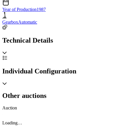
Year of Production
1987
Gearbox
Automatic
Technical Details
Individual Configuration
Other auctions
Auction
A
Loading…