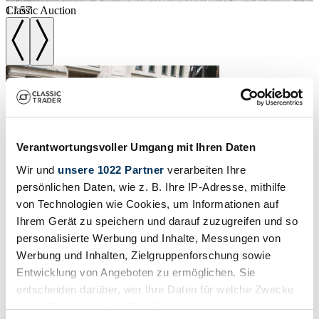
1
Classic Auction
/
57
Verantwortungsvoller Umgang mit Ihren Daten
Wir und
unsere 1022 Partner
verarbeiten Ihre
persönlichen Daten, wie z. B. Ihre IP-Adresse, mithilfe
von Technologien wie Cookies, um Informationen auf
Ihrem Gerät zu speichern und darauf zuzugreifen und so
personalisierte Werbung und Inhalte, Messungen von
Werbung und Inhalten, Zielgruppenforschung sowie
Entwicklung von Angeboten zu ermöglichen. Sie
entscheiden darüber, wer Ihre Daten für welche Zwecke
1987 | Mercedes-Benz 300 SDL
nutzt. Sie können Ihre Einwilligung jederzeit über die