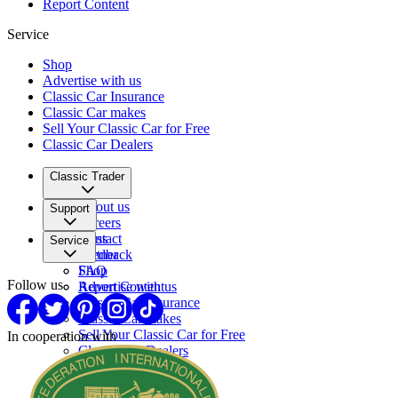
Report Content
Service
Shop
Advertise with us
Classic Car Insurance
Classic Car makes
Sell Your Classic Car for Free
Classic Car Dealers
Classic Trader
About us
Support
Careers
Press
Contact
Service
Partner
Feedback
FAQ
Shop
Follow us
Report Content
Advertise with us
Classic Car Insurance
Classic Car makes
Sell Your Classic Car for Free
In cooperation with
Classic Car Dealers