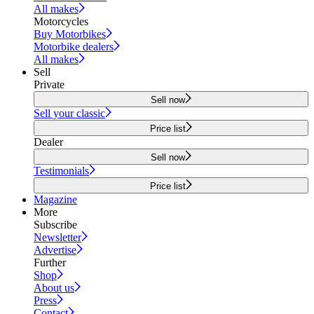
All makes
Motorcycles
Buy Motorbikes
Motorbike dealers
All makes
Sell
Private
Sell now
Sell your classic
Price list
Dealer
Sell now
Testimonials
Price list
Magazine
More
Subscribe
Newsletter
Advertise
Further
Shop
About us
Press
Contact