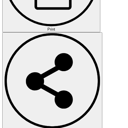
Print