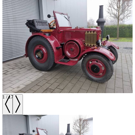
1
/
17