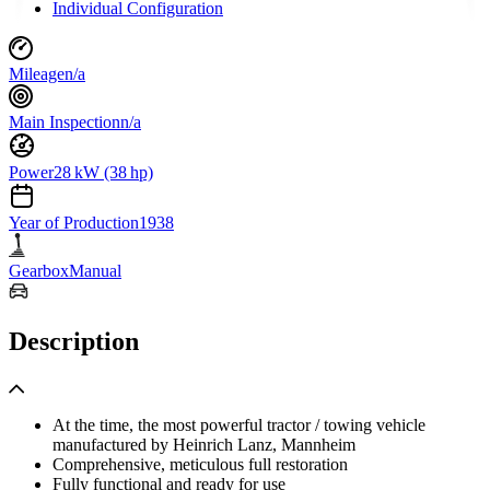
Individual Configuration
Mileage
n/a
Main Inspection
n/a
Power
28 kW (38 hp)
Year of Production
1938
Gearbox
Manual
Description
At the time, the most powerful tractor / towing vehicle
manufactured by Heinrich Lanz, Mannheim
Comprehensive, meticulous full restoration
Fully functional and ready for use