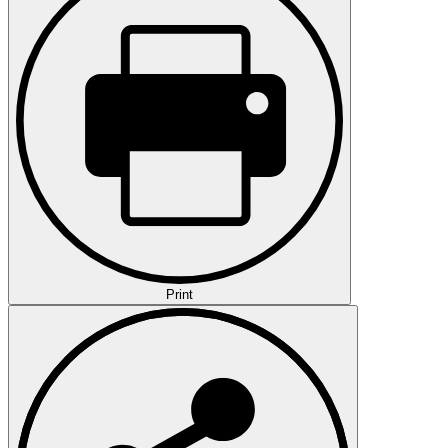
Print