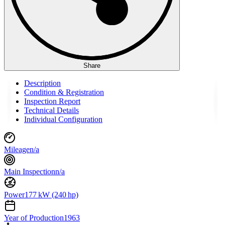
Share
Description
Condition & Registration
Inspection Report
Technical Details
Individual Configuration
Mileage
n/a
Main Inspection
n/a
Power
177 kW (240 hp)
Year of Production
1963