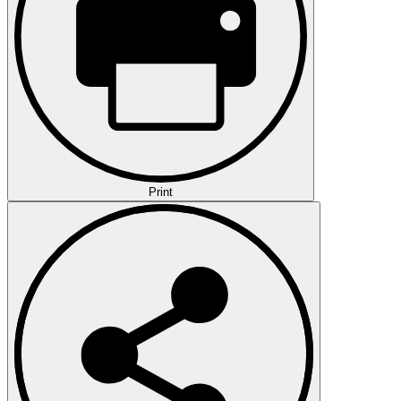
Print