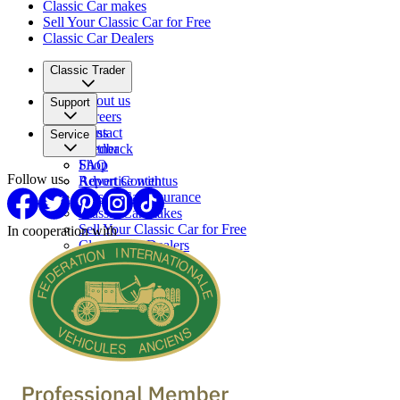
Classic Car makes
Sell Your Classic Car for Free
Classic Car Dealers
Classic Trader
About us
Support
Careers
Press
Contact
Service
Partner
Feedback
FAQ
Shop
Follow us
Report Content
Advertise with us
Classic Car Insurance
Classic Car makes
Sell Your Classic Car for Free
In cooperation with
Classic Car Dealers