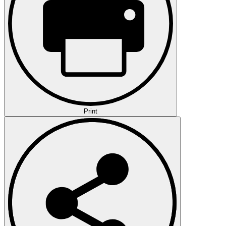
Print