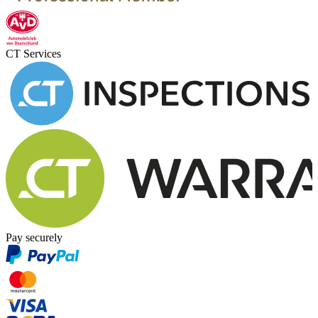
CT Services
Pay securely