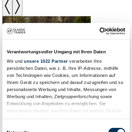
Verantwortungsvoller Umgang mit Ihren Daten
Wir und
unsere 1022 Partner
verarbeiten Ihre
persönlichen Daten, wie z. B. Ihre IP-Adresse, mithilfe
von Technologien wie Cookies, um Informationen auf
Ihrem Gerät zu speichern und darauf zuzugreifen und so
personalisierte Werbung und Inhalte, Messungen von
1992 | BMW M5
Werbung und Inhalten, Zielgruppenforschung sowie
Entwicklung von Angeboten zu ermöglichen. Sie
1992 BMW M5 E34 – Avus Blue with Nürburgring Package
entscheiden darüber, wer Ihre Daten für welche Zwecke
€34,000 - €39,000
nutzt. Sie können Ihre Einwilligung jederzeit über die
Estimate
Cookie-Erklärung oder durch Klicken auf das Privacy
Einwilligungsauswahl
Trigger Symbol ändern oder widerrufen