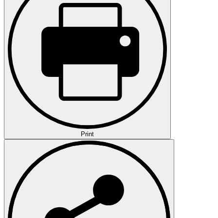
Print