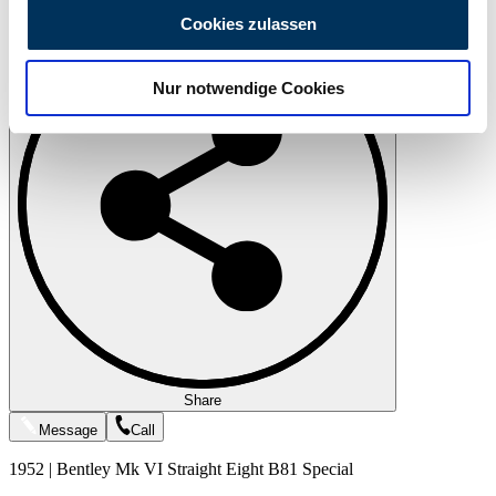
Print
personalisieren, Funktionen für soziale Medien anbieten
Cookies zulassen
zu können und die Zugriffe auf unsere Website zu
analysieren. Außerdem geben wir Informationen zu Ihrer
Nur notwendige Cookies
Verwendung unserer Website an unsere Partner für
soziale Medien, Werbung und Analysen weiter. Unsere
Partner führen diese Informationen möglicherweise mit
weiteren Daten zusammen, die Sie ihnen bereitgestellt
haben oder die sie im Rahmen Ihrer Nutzung der Dienste
gesammelt haben.
Datenschutzerklärung
Share
Message
Call
1952 | Bentley Mk VI Straight Eight B81 Special