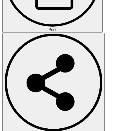
Print