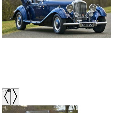
1
/
49