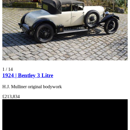
1
/
14
1924 | Bentley 3 Litre
H.J. Mulliner original bodywork
£213,834