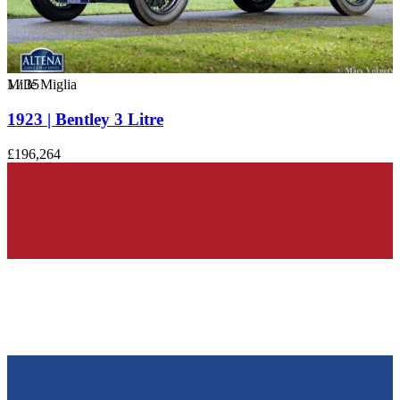
1
Mille Miglia
/
35
1923 | Bentley 3 Litre
£196,264