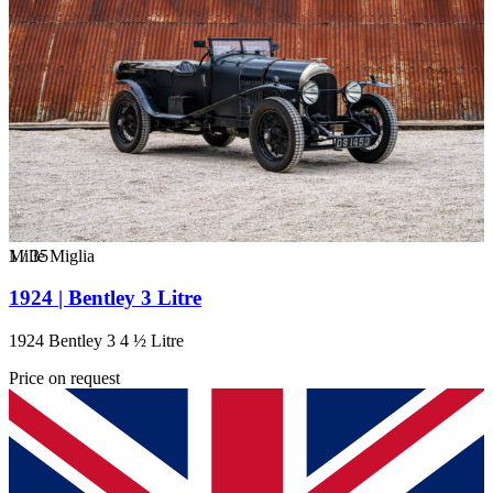
1
Mille Miglia
/
35
1924 | Bentley 3 Litre
1924 Bentley 3 4 ½ Litre
Price on request