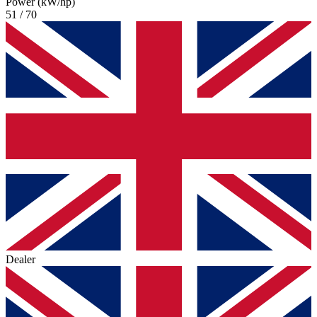
Power (kW/hp)
51 / 70
Dealer