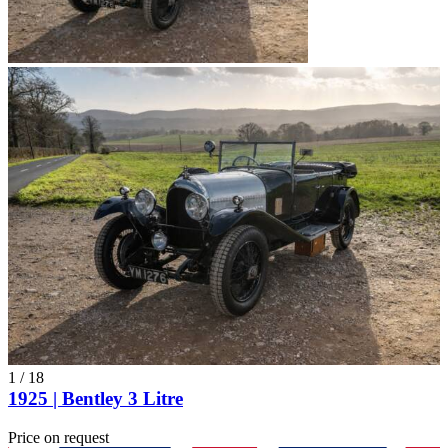
1
/
18
1925 | Bentley 3 Litre
Price on request