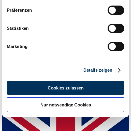
Wenn Sie es erlauben, würden wir auch gerne:
Präferenzen
Informationen über Ihre geografische Lage
erfassen, welche bis auf einige Meter genau sein
können
Statistiken
Ihr Gerät durch aktives Scannen nach
bestimmten Merkmalen (Fingerprinting) identifizieren
Marketing
Erfahren Sie mehr darüber, wie Ihre persönlichen Daten
verarbeitet werden, und legen Sie Ihre Präferenzen im
Abschnitt Einzelheiten
fest.
Details zeigen
Wir verwenden Cookies, um Inhalte und Anzeigen zu
personalisieren, Funktionen für soziale Medien anbieten
Cookies zulassen
zu können und die Zugriffe auf unsere Website zu
analysieren. Außerdem geben wir Informationen zu Ihrer
Dealer
Nur notwendige Cookies
Verwendung unserer Website an unsere Partner für
soziale Medien, Werbung und Analysen weiter. Unsere
Partner führen diese Informationen möglicherweise mit
weiteren Daten zusammen, die Sie ihnen bereitgestellt