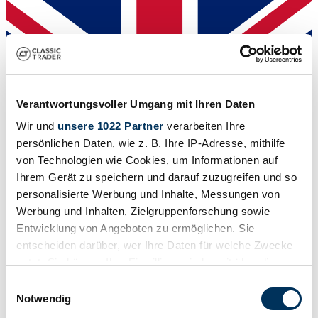
Verantwortungsvoller Umgang mit Ihren Daten
Wir und
unsere 1022 Partner
verarbeiten Ihre
persönlichen Daten, wie z. B. Ihre IP-Adresse, mithilfe
von Technologien wie Cookies, um Informationen auf
Ihrem Gerät zu speichern und darauf zuzugreifen und so
personalisierte Werbung und Inhalte, Messungen von
Werbung und Inhalten, Zielgruppenforschung sowie
Entwicklung von Angeboten zu ermöglichen. Sie
Dealer
entscheiden darüber, wer Ihre Daten für welche Zwecke
Body style
nutzt. Sie können Ihre Einwilligung jederzeit über die
Convertible (Tourer)
Mileage (read)
Cookie-Erklärung oder durch Klicken auf das Privacy
Einwilligungsauswahl
Not provided
Trigger Symbol ändern oder widerrufen
Notwendig
Power (kW/hp)
51 / 70