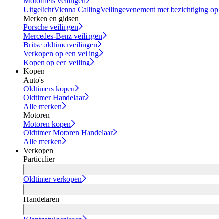
Motorfiets veilingen
Uitgelicht
Vienna Calling
Veilingevenement met bezichtiging op
Merken en gidsen
Porsche veilingen
Mercedes-Benz veilingen
Britse oldtimerveilingen
Verkopen op een veiling
Kopen op een veiling
Kopen
Auto's
Oldtimers kopen
Oldtimer Handelaar
Alle merken
Motoren
Motoren kopen
Oldtimer Motoren Handelaar
Alle merken
Verkopen
Particulier
Oldtimer verkopen
Handelaren