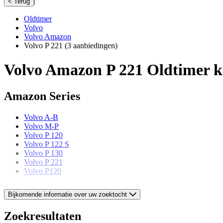
|
< Terug
Oldtimer
Volvo
Volvo Amazon
Volvo P 221
(3 aanbiedingen)
Volvo Amazon P 221 Oldtimer 
Amazon Series
Volvo A-B
Volvo M-P
Volvo P 120
Volvo P 122 S
Volvo P 130
Volvo P 221
Volvo P120
Volvo models
Bijkomende informatie over uw zoektocht
Volvo 240
Zoekresultaten
Volvo 480