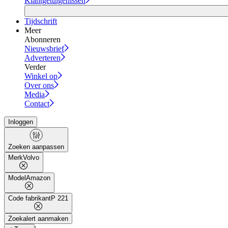
Klantgetuigenissen
Tijdschrift
Meer
Abonneren
Nieuwsbrief
Adverteren
Verder
Winkel op
Over ons
Media
Contact
Inloggen
Zoeken aanpassen
Merk
Volvo
Model
Amazon
Code fabrikant
P 221
Zoekalert aanmaken