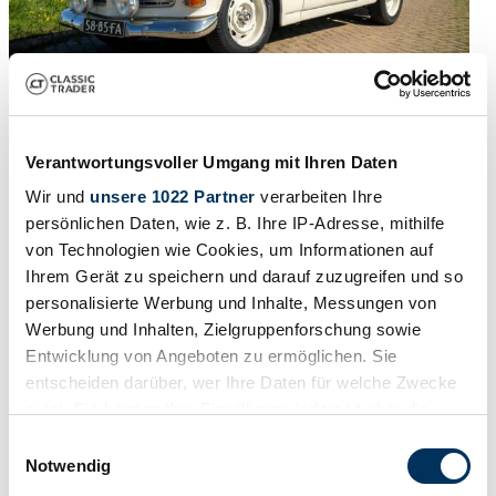
1968 | Volvo Amazon S
Verantwortungsvoller Umgang mit Ihren Daten
Wir und
unsere 1022 Partner
verarbeiten Ihre
Volvo Amazon | 1968 | Route 66 Auctions - For sale by auction.
Estimate 8500 EUR
persönlichen Daten, wie z. B. Ihre IP-Adresse, mithilfe
von Technologien wie Cookies, um Informationen auf
Prijs op aanvraag
2 weken geleden
Ihrem Gerät zu speichern und darauf zuzugreifen und so
personalisierte Werbung und Inhalte, Messungen von
Werbung und Inhalten, Zielgruppenforschung sowie
Entwicklung von Angeboten zu ermöglichen. Sie
entscheiden darüber, wer Ihre Daten für welche Zwecke
nutzt. Sie können Ihre Einwilligung jederzeit über die
Cookie-Erklärung oder durch Klicken auf das Privacy
Einwilligungsauswahl
Trigger Symbol ändern oder widerrufen
Notwendig