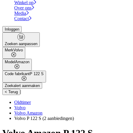
Winkel op
Over ons
Media
Contact
Inloggen
Zoeken aanpassen
Merk
Volvo
Model
Amazon
Code fabrikant
P 122 S
Zoekalert aanmaken
|
< Terug
Oldtimer
Volvo
Volvo Amazon
Volvo P 122 S
(2 aanbiedingen)
Volvo Amazon P 122 S