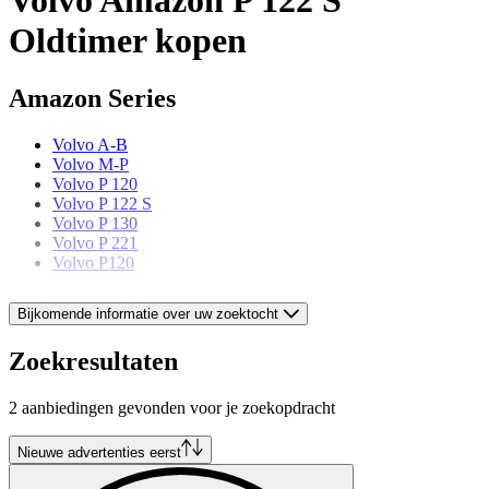
Oldtimer kopen
Amazon Series
Volvo A-B
Volvo M-P
Volvo P 120
Volvo P 122 S
Volvo P 130
Volvo P 221
Volvo P120
Volvo models
Bijkomende informatie over uw zoektocht
Volvo 240
Zoekresultaten
Volvo 480
Volvo 66
2 aanbiedingen gevonden voor je zoekopdracht
Volvo 850
Volvo P 121
Volvo P 144
Nieuwe advertenties eerst
Volvo P 145