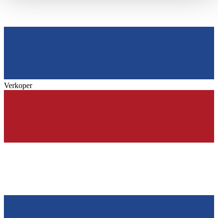
haben oder die sie im Rahmen Ihrer Nutzung der Dienste
gesammelt haben.
Datenschutzerklärung
Verkoper