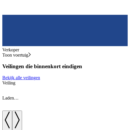
Verkoper
Toon voertuig
Veilingen die binnenkort eindigen
Bekijk alle veilingen
Veiling
V
Laden…