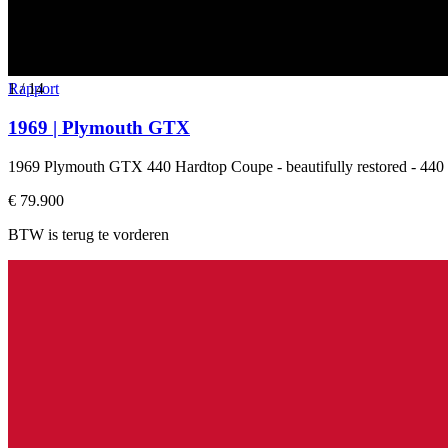
1
Rapport
/
14
1969 | Plymouth GTX
1969 Plymouth GTX 440 Hardtop Coupe - beautifully restored - 440
€ 79.900
BTW is terug te vorderen