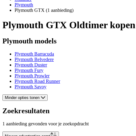
Plymouth
Plymouth GTX
(1 aanbieding)
Plymouth GTX Oldtimer kopen
Plymouth models
Plymouth Barracuda
Plymouth Belvedere
Plymouth Duster
Plymouth Fury
Plymouth Prowler
Plymouth Road Runner
Plymouth Savoy
Minder opties tonen
Zoekresultaten
1 aanbieding gevonden voor je zoekopdracht