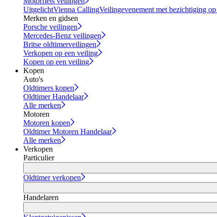
Motorfiets veilingen
Uitgelicht
Vienna Calling
Veilingevenement met bezichtiging op
Merken en gidsen
Porsche veilingen
Mercedes-Benz veilingen
Britse oldtimerveilingen
Verkopen op een veiling
Kopen op een veiling
Kopen
Auto's
Oldtimers kopen
Oldtimer Handelaar
Alle merken
Motoren
Motoren kopen
Oldtimer Motoren Handelaar
Alle merken
Verkopen
Particulier
Oldtimer verkopen
Handelaren