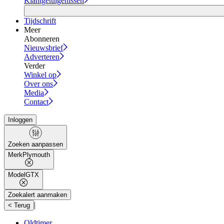
Klantgetuigenissen
Tijdschrift
Meer
Abonneren
Nieuwsbrief
Adverteren
Verder
Winkel op
Over ons
Media
Contact
Inloggen
Zoeken aanpassen
Merk
Plymouth
Model
GTX
Zoekalert aanmaken
|
< Terug
Oldtimer