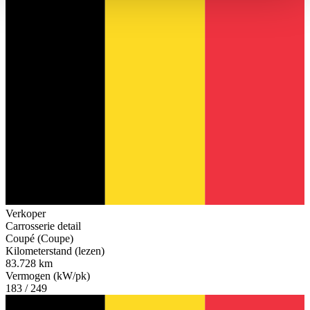
haben oder die sie im Rahmen Ihrer Nutzung der Dienste
gesammelt haben.
Datenschutzerklärung
Verkoper
Carrosserie detail
Coupé (Coupe)
Kilometerstand (lezen)
83.728 km
Vermogen (kW/pk)
183 / 249