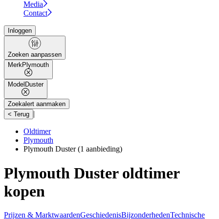
Media
Contact
Inloggen
Zoeken aanpassen
Merk
Plymouth
Model
Duster
Zoekalert aanmaken
|
< Terug
Oldtimer
Plymouth
Plymouth Duster
(1 aanbieding)
Plymouth Duster oldtimer
kopen
Prijzen & Marktwaarden
Geschiedenis
Bijzonderheden
Technische