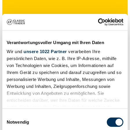
Verkoper
Verantwortungsvoller Umgang mit Ihren Daten
Wir und
unsere 1022 Partner
verarbeiten Ihre
persönlichen Daten, wie z. B. Ihre IP-Adresse, mithilfe
von Technologien wie Cookies, um Informationen auf
Ihrem Gerät zu speichern und darauf zuzugreifen und so
personalisierte Werbung und Inhalte, Messungen von
Werbung und Inhalten, Zielgruppenforschung sowie
Entwicklung von Angeboten zu ermöglichen. Sie
entscheiden darüber, wer Ihre Daten für welche Zwecke
nutzt. Sie können Ihre Einwilligung jederzeit über die
Cookie-Erklärung oder durch Klicken auf das Privacy
Einwilligungsauswahl
Verkoper
Trigger Symbol ändern oder widerrufen
Notwendig
Deze advertentie is verlopen