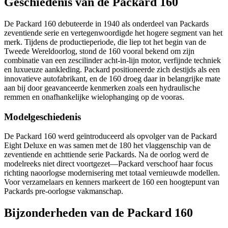
Geschiedenis van de Packard 160
De Packard 160 debuteerde in 1940 als onderdeel van Packards
zeventiende serie en vertegenwoordigde het hogere segment van het
merk. Tijdens de productieperiode, die liep tot het begin van de
Tweede Wereldoorlog, stond de 160 vooral bekend om zijn
combinatie van een zescilinder acht-in-lijn motor, verfijnde techniek
en luxueuze aankleding. Packard positioneerde zich destijds als een
innovatieve autofabrikant, en de 160 droeg daar in belangrijke mate
aan bij door geavanceerde kenmerken zoals een hydraulische
remmen en onafhankelijke wielophanging op de vooras.
Modelgeschiedenis
De Packard 160 werd geïntroduceerd als opvolger van de Packard
Eight Deluxe en was samen met de 180 het vlaggenschip van de
zeventiende en achttiende serie Packards. Na de oorlog werd de
modelreeks niet direct voortgezet—Packard verschoof haar focus
richting naoorlogse modernisering met totaal vernieuwde modellen.
Voor verzamelaars en kenners markeert de 160 een hoogtepunt van
Packards pre-oorlogse vakmanschap.
Bijzonderheden van de Packard 160