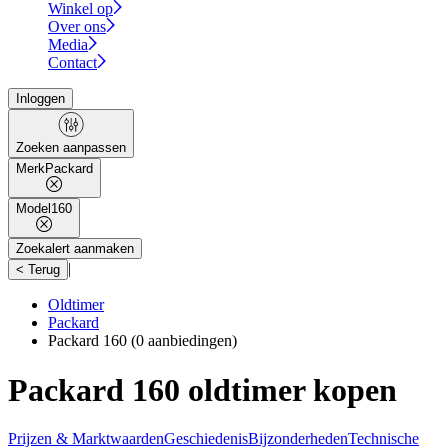
Winkel op
Over ons
Media
Contact
Inloggen
Zoeken aanpassen
Merk
Packard
Model
160
Zoekalert aanmaken
|
< Terug
Oldtimer
Packard
Packard 160
(0 aanbiedingen)
Packard 160 oldtimer kopen
Prijzen & Marktwaarden
Geschiedenis
Bijzonderheden
Technische