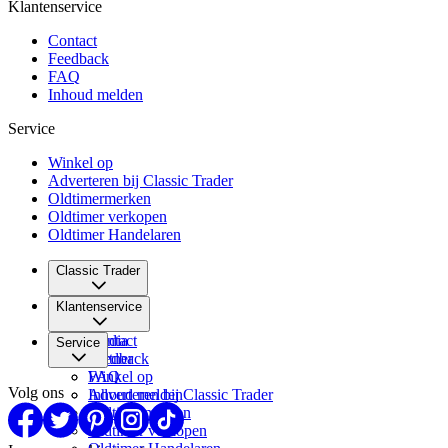
Klantenservice
Contact
Feedback
FAQ
Inhoud melden
Service
Winkel op
Adverteren bij Classic Trader
Oldtimermerken
Oldtimer verkopen
Oldtimer Handelaren
Classic Trader
Over ons
Klantenservice
Vacatures
Media
Contact
Service
Partner
Feedback
FAQ
Winkel op
Volg ons
Inhoud melden
Adverteren bij Classic Trader
Oldtimermerken
Oldtimer verkopen