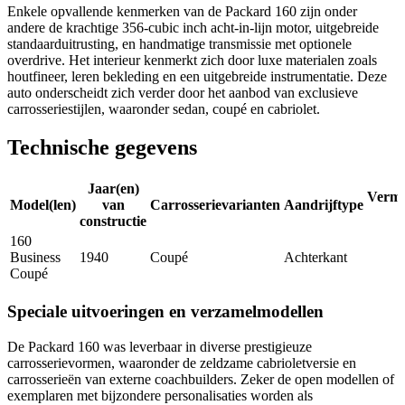
Enkele opvallende kenmerken van de Packard 160 zijn onder
andere de krachtige 356-cubic inch acht-in-lijn motor, uitgebreide
standaarduitrusting, en handmatige transmissie met optionele
overdrive. Het interieur kenmerkt zich door luxe materialen zoals
houtfineer, leren bekleding en een uitgebreide instrumentatie. Deze
auto onderscheidt zich verder door het aanbod van exclusieve
carrosseriestijlen, waaronder sedan, coupé en cabriolet.
Technische gegevens
Jaar(en)
Verm
Model(len)
van
Carrosserievarianten
Aandrijftype
constructie
160
Business
1940
Coupé
Achterkant
Coupé
Speciale uitvoeringen en verzamelmodellen
De Packard 160 was leverbaar in diverse prestigieuze
carrosserievormen, waaronder de zeldzame cabrioletversie en
carrosserieën van externe coachbuilders. Zeker de open modellen of
exemplaren met bijzondere personalisaties worden als