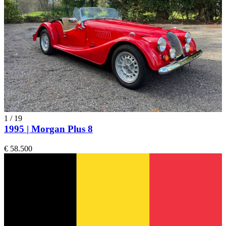
1
/
19
1995 | Morgan Plus 8
€ 58.500