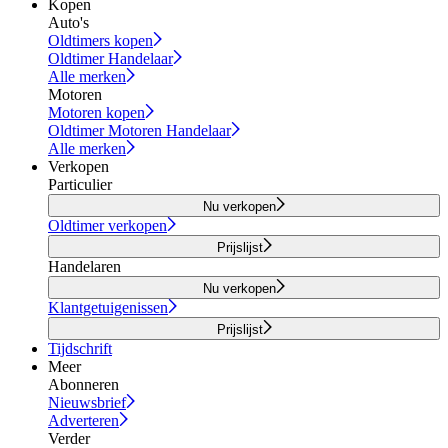
Kopen
Auto's
Oldtimers kopen
Oldtimer Handelaar
Alle merken
Motoren
Motoren kopen
Oldtimer Motoren Handelaar
Alle merken
Verkopen
Particulier
Nu verkopen
Oldtimer verkopen
Prijslijst
Handelaren
Nu verkopen
Klantgetuigenissen
Prijslijst
Tijdschrift
Meer
Abonneren
Nieuwsbrief
Adverteren
Verder