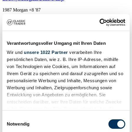
1987 Morgan +8 '87
€ 45.000
Verantwortungsvoller Umgang mit Ihren Daten
Wir und
unsere 1022 Partner
verarbeiten Ihre
persönlichen Daten, wie z. B. Ihre IP-Adresse, mithilfe
von Technologien wie Cookies, um Informationen auf
Ihrem Gerät zu speichern und darauf zuzugreifen und so
personalisierte Werbung und Inhalte, Messungen von
Werbung und Inhalten, Zielgruppenforschung sowie
Entwicklung von Angeboten zu ermöglichen. Sie
entscheiden darüber, wer Ihre Daten für welche Zwecke
nutzt. Sie können Ihre Einwilligung jederzeit über die
Cookie-Erklärung oder durch Klicken auf das Privacy
Einwilligungsauswahl
Verkoper
Trigger Symbol ändern oder widerrufen
Notwendig
Carrosserie detail