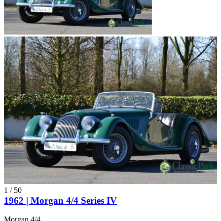
1
/
50
1962 | Morgan 4/4 Series IV
Morgan 4/4