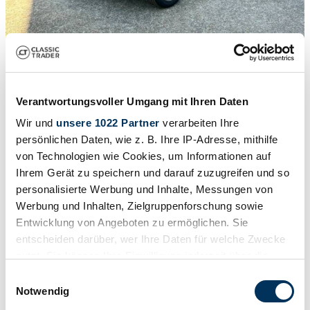
1
/
20
1987 | Morgan 4/4 1600
TOURER
Verantwortungsvoller Umgang mit Ihren Daten
Wir und
unsere 1022 Partner
verarbeiten Ihre
€ 37.000
persönlichen Daten, wie z. B. Ihre IP-Adresse, mithilfe
von Technologien wie Cookies, um Informationen auf
Ihrem Gerät zu speichern und darauf zuzugreifen und so
personalisierte Werbung und Inhalte, Messungen von
Werbung und Inhalten, Zielgruppenforschung sowie
Entwicklung von Angeboten zu ermöglichen. Sie
entscheiden darüber, wer Ihre Daten für welche Zwecke
nutzt. Sie können Ihre Einwilligung jederzeit über die
Cookie-Erklärung oder durch Klicken auf das Privacy
Einwilligungsauswahl
Trigger Symbol ändern oder widerrufen
Notwendig