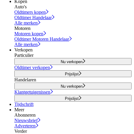
Kopen
Auto's
Oldtimers kopen
Oldtimer Handelaar
Alle merken
Motoren
Motoren kopen
Oldtimer Motoren Handelaar
Alle merken
Verkopen
Particulier
Nu verkopen
Oldtimer verkopen
Prijslijst
Handelaren
Nu verkopen
Klantgetuigenissen
Prijslijst
Tijdschrift
Meer
Abonneren
Nieuwsbrief
Adverteren
Verder