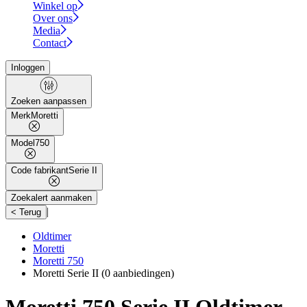
Winkel op
Over ons
Media
Contact
Inloggen
Zoeken aanpassen
Merk
Moretti
Model
750
Code fabrikant
Serie II
Zoekalert aanmaken
|
< Terug
Oldtimer
Moretti
Moretti 750
Moretti Serie II
(0 aanbiedingen)
Moretti 750 Serie II Oldtimer