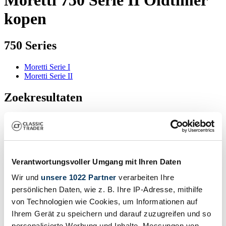
kopen
750 Series
Moretti Serie I
Moretti Serie II
Zoekresultaten
Op dit moment zijn er geen overeenkomende advertenties voor uw
zoekopdracht.
Verantwortungsvoller Umgang mit Ihren Daten
Maak een zoekwaarschuwing aan
Wir und
unsere 1022 Partner
verarbeiten Ihre
persönlichen Daten, wie z. B. Ihre IP-Adresse, mithilfe
Laat het u weten zodra er een advertentie wordt geplaatst die
overeenkomt met uw zoekfilters.
von Technologien wie Cookies, um Informationen auf
Ihrem Gerät zu speichern und darauf zuzugreifen und so
Maak een zoekwaarschuwing aan
personalisierte Werbung und Inhalte, Messungen von