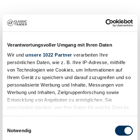
Verantwortungsvoller Umgang mit Ihren Daten
Wir und
unsere 1022 Partner
verarbeiten Ihre
persönlichen Daten, wie z. B. Ihre IP-Adresse, mithilfe
Verkoper
von Technologien wie Cookies, um Informationen auf
Ihrem Gerät zu speichern und darauf zuzugreifen und so
personalisierte Werbung und Inhalte, Messungen von
Werbung und Inhalten, Zielgruppenforschung sowie
Entwicklung von Angeboten zu ermöglichen. Sie
entscheiden darüber, wer Ihre Daten für welche Zwecke
nutzt. Sie können Ihre Einwilligung jederzeit über die
Cookie-Erklärung oder durch Klicken auf das Privacy
Einwilligungsauswahl
Trigger Symbol ändern oder widerrufen
Notwendig