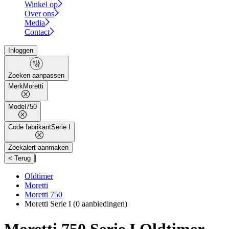
Winkel op
Over ons
Media
Contact
Inloggen
Zoeken aanpassen
Merk
Moretti
Model
750
Code fabrikant
Serie I
Zoekalert aanmaken
|
< Terug
Oldtimer
Moretti
Moretti 750
Moretti Serie I
(0 aanbiedingen)
Moretti 750 Serie I Oldtimer