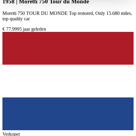
1958 | Moretti 750 Tour du Monde
haben oder die sie im Rahmen Ihrer Nutzung der Dienste
gesammelt haben.
Datenschutzerklärung
Moretti 750 TOUR DU MONDE Top restored, Only 15.680 miles,
top quality car
€ 77.999
5 jaar geleden
Verkoper