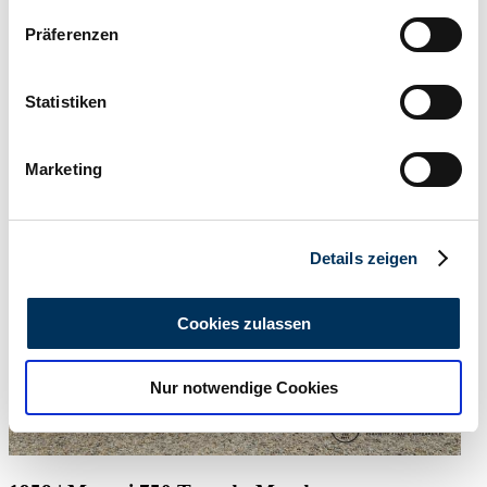
Wenn Sie es erlauben, würden wir auch gerne:
Präferenzen
Informationen über Ihre geografische Lage
erfassen, welche bis auf einige Meter genau sein
können
Statistiken
Verkoper
Ihr Gerät durch aktives Scannen nach
Deze advertentie is verlopen
bestimmten Merkmalen (Fingerprinting) identifizieren
Marketing
Erfahren Sie mehr darüber, wie Ihre persönlichen Daten
verarbeitet werden, und legen Sie Ihre Präferenzen im
Abschnitt Einzelheiten
fest.
Details zeigen
Wir verwenden Cookies, um Inhalte und Anzeigen zu
personalisieren, Funktionen für soziale Medien anbieten
Cookies zulassen
zu können und die Zugriffe auf unsere Website zu
analysieren. Außerdem geben wir Informationen zu Ihrer
Nur notwendige Cookies
Verwendung unserer Website an unsere Partner für
soziale Medien, Werbung und Analysen weiter. Unsere
Partner führen diese Informationen möglicherweise mit
weiteren Daten zusammen, die Sie ihnen bereitgestellt