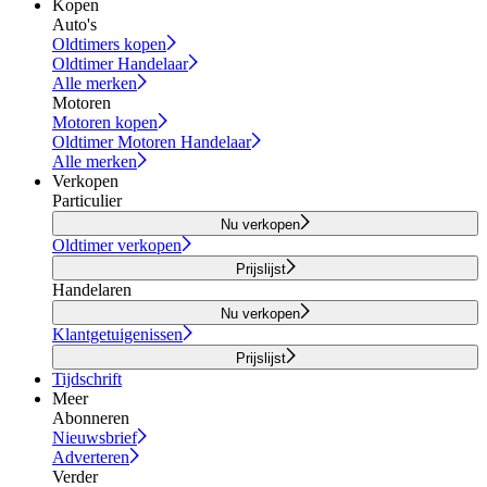
Kopen
Auto's
Oldtimers kopen
Oldtimer Handelaar
Alle merken
Motoren
Motoren kopen
Oldtimer Motoren Handelaar
Alle merken
Verkopen
Particulier
Nu verkopen
Oldtimer verkopen
Prijslijst
Handelaren
Nu verkopen
Klantgetuigenissen
Prijslijst
Tijdschrift
Meer
Abonneren
Nieuwsbrief
Adverteren
Verder