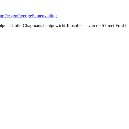
ing
Design
Overige
Samenvatting
olgens Colin Chapmans lichtgewicht-filosofie — van de S7 met Ford C