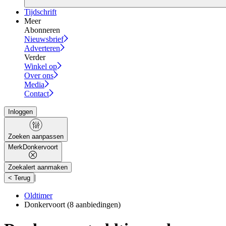
Tijdschrift
Meer
Abonneren
Nieuwsbrief
Adverteren
Verder
Winkel op
Over ons
Media
Contact
Inloggen
Zoeken aanpassen
Merk
Donkervoort
Zoekalert aanmaken
|
< Terug
Oldtimer
Donkervoort
(8 aanbiedingen)