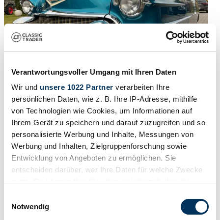
Verantwortungsvoller Umgang mit Ihren Daten
Wir und
unsere 1022 Partner
verarbeiten Ihre
persönlichen Daten, wie z. B. Ihre IP-Adresse, mithilfe
1955 | Cadillac Eldorado Biarritz
von Technologien wie Cookies, um Informationen auf
Ihrem Gerät zu speichern und darauf zuzugreifen und so
€ 79.500
4 maanden geleden
personalisierte Werbung und Inhalte, Messungen von
Werbung und Inhalten, Zielgruppenforschung sowie
Entwicklung von Angeboten zu ermöglichen. Sie
entscheiden darüber, wer Ihre Daten für welche Zwecke
nutzt. Sie können Ihre Einwilligung jederzeit über die
Cookie-Erklärung oder durch Klicken auf das Privacy
Einwilligungsauswahl
Trigger Symbol ändern oder widerrufen
Notwendig