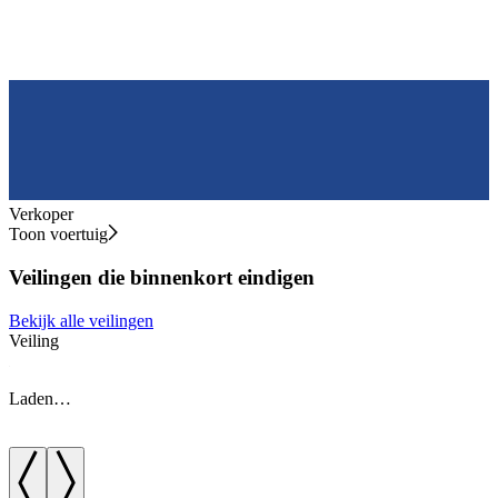
Verkoper
Toon voertuig
Veilingen die binnenkort eindigen
Bekijk alle veilingen
Veiling
V
Laden…