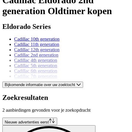
generation Oldtimer kopen
Eldorado Series
Cadillac 10th generation
Cadillac 11th generation
Cadillac 12th generation
Cadillac 2nd generation
Cadillac 4th generation
Cadillac 5th generation
Cadillac 6th generation
Cadillac 7th generation
Cadillac 8th generation
Bijkomende informatie over uw zoektocht
Cadillac 9th generation
Zoekresultaten
Cadillac models
2 aanbiedingen gevonden voor je zoekopdracht
Cadillac Allanté
Cadillac Brougham
Cadillac DeVille
Nieuwe advertenties eerst
Cadillac Fleetwood