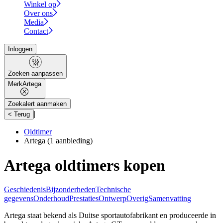
Winkel op
Over ons
Media
Contact
Inloggen
Zoeken aanpassen
Merk
Artega
Zoekalert aanmaken
|
< Terug
Oldtimer
Artega
(1 aanbieding)
Artega oldtimers kopen
Geschiedenis
Bijzonderheden
Technische
gegevens
Onderhoud
Prestaties
Ontwerp
Overig
Samenvatting
Artega staat bekend als Duitse sportautofabrikant en produceerde in