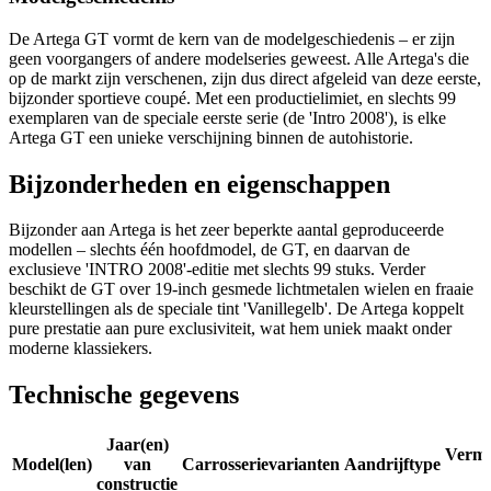
De Artega GT vormt de kern van de modelgeschiedenis – er zijn
geen voorgangers of andere modelseries geweest. Alle Artega's die
op de markt zijn verschenen, zijn dus direct afgeleid van deze eerste,
bijzonder sportieve coupé. Met een productielimiet, en slechts 99
exemplaren van de speciale eerste serie (de 'Intro 2008'), is elke
Artega GT een unieke verschijning binnen de autohistorie.
Bijzonderheden en eigenschappen
Bijzonder aan Artega is het zeer beperkte aantal geproduceerde
modellen – slechts één hoofdmodel, de GT, en daarvan de
exclusieve 'INTRO 2008'-editie met slechts 99 stuks. Verder
beschikt de GT over 19-inch gesmede lichtmetalen wielen en fraaie
kleurstellingen als de speciale tint 'Vanillegelb'. De Artega koppelt
pure prestatie aan pure exclusiviteit, wat hem uniek maakt onder
moderne klassiekers.
Technische gegevens
Jaar(en)
Verm
Model(len)
van
Carrosserievarianten
Aandrijftype
constructie