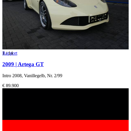
1
Rapport
/
14
2009 | Artega GT
Intro 2008, Vanillegelb, Nr. 2/99
€ 89.900