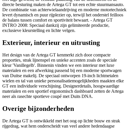
directe besturing maken de Artega GT tot een echte stuurmansauto.
De combinatie van achterwielaandrijving en moderne motortechniek
levert dynamisch en puur rijplezier op, terwijl het onderstel feilloos
de balans tussen comfort en sportiviteit bewaart. - Artega GT
INTRO 2008: Speciaal dankzij zijn gelimiteerde productie,
exclusieve kleurstelling en lichte velgen.
Exterieur, interieur en uitrusting
Het design van de Artega GT kenmerkt zich door compacte
proporties, strak lijnenspel en unieke accenten zoals de speciale
kleur 'Vanillegelb'. Binnenin vinden we een interieur met luxe
materialen en een afwerking passend bij een moderne sportwagen
van Duitse makelij. De speciaal ontworpen 19-inch lichtmetalen
wielen en tal van unieke personalisatiemogelijkheden maakten elke
GT een individuele verschijning. Designerdetails, hoogwaardige
materialen en een sportief ergonomisch dashboard zetten de Artega
neer als rasechte sportieve coupé met Duits DNA.
Overige bijzonderheden
De Artega GT is ontwikkeld met het oog op lichte bouw en strak
rijgedrag, wat hem onderscheidt van veel andere hedendaagse