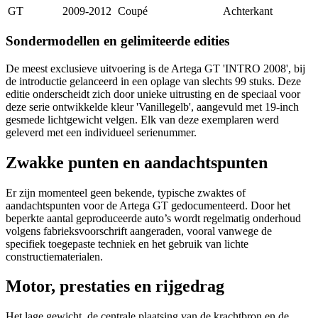
GT
2009-2012
Coupé
Achterkant
Sondermodellen en gelimiteerde edities
De meest exclusieve uitvoering is de Artega GT 'INTRO 2008', bij
de introductie gelanceerd in een oplage van slechts 99 stuks. Deze
editie onderscheidt zich door unieke uitrusting en de speciaal voor
deze serie ontwikkelde kleur 'Vanillegelb', aangevuld met 19-inch
gesmede lichtgewicht velgen. Elk van deze exemplaren werd
geleverd met een individueel serienummer.
Zwakke punten en aandachtspunten
Er zijn momenteel geen bekende, typische zwaktes of
aandachtspunten voor de Artega GT gedocumenteerd. Door het
beperkte aantal geproduceerde auto’s wordt regelmatig onderhoud
volgens fabrieksvoorschrift aangeraden, vooral vanwege de
specifiek toegepaste techniek en het gebruik van lichte
constructiematerialen.
Motor, prestaties en rijgedrag
Het lage gewicht, de centrale plaatsing van de krachtbron en de