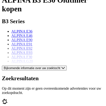
kopen
B3 Series
ALPINA E36
ALPINA E46
ALPINA E90
ALPINA E91
ALPINA E92
ALPINA E93
ALPINA F30
ALPINA G20
Bijkomende informatie over uw zoektocht
ALPINA models
Zoekresultaten
ALPINA B10
ALPINA B12
Op dit moment zijn er geen overeenkomende advertenties voor uw
ALPINA B5
zoekopdracht.
ALPINA B6
ALPINA B7
ALPINA B9