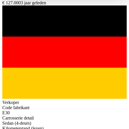
haben oder die sie im Rahmen Ihrer Nutzung der Dienste
€ 127.000
3 jaar geleden
gesammelt haben.
Datenschutzerklärung
Verkoper
Code fabrikant
E30
Carrosserie detail
Sedan (4-deurs)
Kilometerstand (lezen)