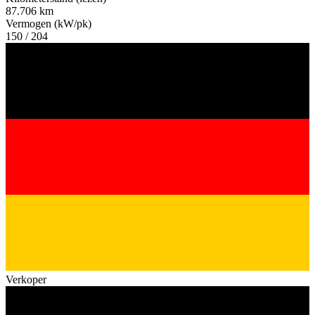
87.706 km
Vermogen (kW/pk)
150 / 204
Verkoper