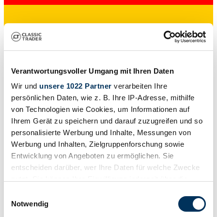
Particulier
Verantwortungsvoller Umgang mit Ihren Daten
Wir und
unsere 1022 Partner
verarbeiten Ihre
persönlichen Daten, wie z. B. Ihre IP-Adresse, mithilfe
von Technologien wie Cookies, um Informationen auf
Ihrem Gerät zu speichern und darauf zuzugreifen und so
personalisierte Werbung und Inhalte, Messungen von
Werbung und Inhalten, Zielgruppenforschung sowie
Entwicklung von Angeboten zu ermöglichen. Sie
entscheiden darüber, wer Ihre Daten für welche Zwecke
nutzt. Sie können Ihre Einwilligung jederzeit über die
Cookie-Erklärung oder durch Klicken auf das Privacy
Einwilligungsauswahl
Trigger Symbol ändern oder widerrufen
Notwendig