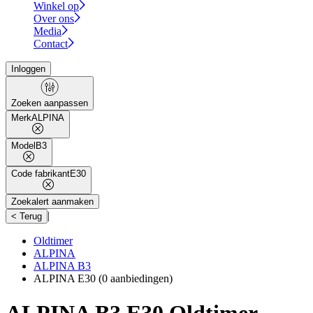
Winkel op
Over ons
Media
Contact
Inloggen
Zoeken aanpassen
Merk
ALPINA
Model
B3
Code fabrikant
E30
Zoekalert aanmaken
|
< Terug
Oldtimer
ALPINA
ALPINA B3
ALPINA E30
(0 aanbiedingen)
ALPINA B3 E30 Oldtimer