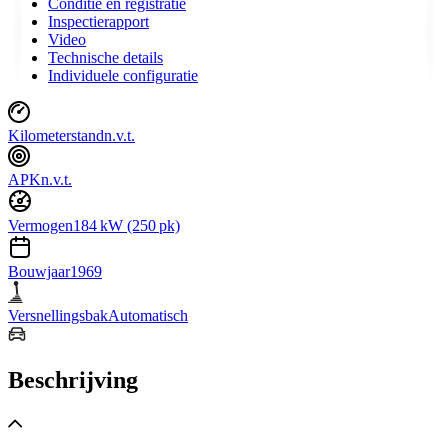
Conditie en registratie
Inspectierapport
Video
Technische details
Individuele configuratie
Kilometerstand
n.v.t.
APK
n.v.t.
Vermogen
184 kW (250 pk)
Bouwjaar
1969
Versnellingsbak
Automatisch
Beschrijving