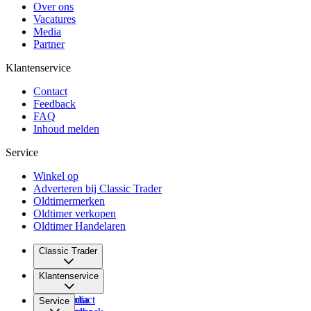
Over ons
Vacatures
Media
Partner
Klantenservice
Contact
Feedback
FAQ
Inhoud melden
Service
Winkel op
Adverteren bij Classic Trader
Oldtimermerken
Oldtimer verkopen
Oldtimer Handelaren
Classic Trader
Over ons
Klantenservice
Vacatures
Media
Contact
Service