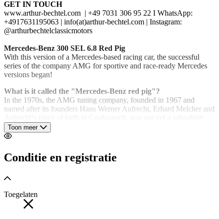
GET IN TOUCH
www.arthur-bechtel.com | +49 7031 306 95 22 I WhatsApp:
+4917631195063 | info(at)arthur-bechtel.com | Instagram:
@arthurbechtelclassicmotors
Mercedes-Benz 300 SEL 6.8 Red Pig
With this version of a Mercedes-based racing car, the successful
series of the company AMG for sportive and race-ready Mercedes
versions began!
What is it called the "Mercedes-Benz red pig"?
In the 1970s, the AMG tuning company, founded in 1967 and
named after its founders Hans Werner Aufrecht, Erhard Melcher and
Aufrecht‘s place of birth in Großaspach, was not yet a subsidiary
and luxury forge of Daimler AG. In 1970 (at that time still in
Toon meer
Großaspach) the decision was made to build a victorious racing
touring car, the very first in AMG history, based on the Mercedes-
Benz 300 SEL 6.3, which would later go down in history as the
Conditie en registratie
„Red Sow“. . In addition to various chassis improvements and
conversions to the body and interior, the engine was modified, the
displacement increased to 6.8 liters and the power was 428 hp.
Instead of the standard four-speed automatic, a five-speed manual
Toegelaten
transmission was used.
The race premiere took place at the 24-hour race in Spa-