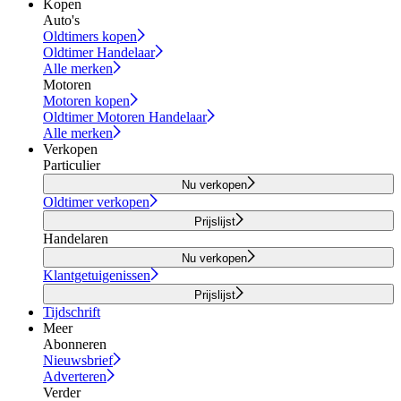
Kopen
Auto's
Oldtimers kopen
Oldtimer Handelaar
Alle merken
Motoren
Motoren kopen
Oldtimer Motoren Handelaar
Alle merken
Verkopen
Particulier
Nu verkopen
Oldtimer verkopen
Prijslijst
Handelaren
Nu verkopen
Klantgetuigenissen
Prijslijst
Tijdschrift
Meer
Abonneren
Nieuwsbrief
Adverteren
Verder