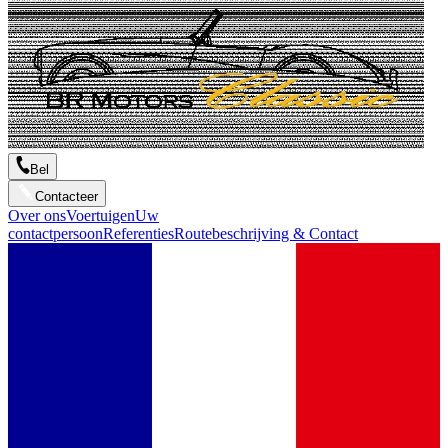
Bel
Contacteer
Over ons
Voertuigen
Uw
contactpersoon
Referenties
Routebeschrijving & Contact