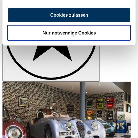
Wir verwenden Cookies, um Inhalte und Anzeigen zu
personalisieren, Funktionen für soziale Medien anbieten
Cookies zulassen
zu können und die Zugriffe auf unsere Website zu
analysieren. Außerdem geben wir Informationen zu Ihrer
Nur notwendige Cookies
Verwendung unserer Website an unsere Partner für
soziale Medien, Werbung und Analysen weiter. Unsere
Partner führen diese Informationen möglicherweise mit
weiteren Daten zusammen, die Sie ihnen bereitgestellt
haben oder die sie im Rahmen Ihrer Nutzung der Dienste
gesammelt haben.
Datenschutzerklärung