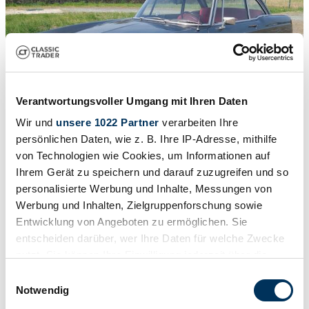
Verantwortungsvoller Umgang mit Ihren Daten
Wir und
unsere 1022 Partner
verarbeiten Ihre
persönlichen Daten, wie z. B. Ihre IP-Adresse, mithilfe
1
/
8
von Technologien wie Cookies, um Informationen auf
1967 | Peugeot 404 Coupé
Ihrem Gerät zu speichern und darauf zuzugreifen und so
personalisierte Werbung und Inhalte, Messungen von
Peugeot 404 Coupe | 1967 | Route 66 Auctions - For sale by
Werbung und Inhalten, Zielgruppenforschung sowie
auction. Estimate 15500 EUR
Entwicklung von Angeboten zu ermöglichen. Sie
Veicolo all’asta
entscheiden darüber, wer Ihre Daten für welche Zwecke
nutzt. Sie können Ihre Einwilligung jederzeit über die
Cookie-Erklärung oder durch Klicken auf das Privacy
Einwilligungsauswahl
Trigger Symbol ändern oder widerrufen
Notwendig