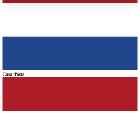
haben oder die sie im Rahmen Ihrer Nutzung der Dienste
gesammelt haben.
Datenschutzerklärung
Casa d'asta