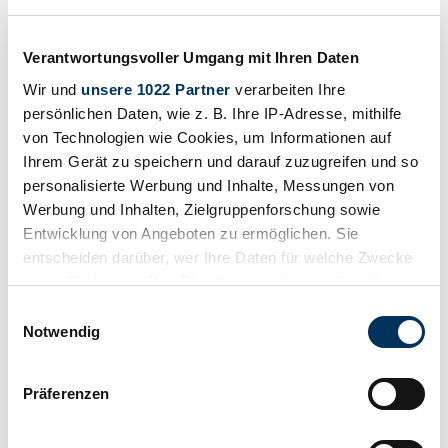
1922 | Zedel CI-6
54 000 €
il y a 6 ans
Verantwortungsvoller Umgang mit Ihren Daten
Wir und
unsere 1022 Partner
verarbeiten Ihre
persönlichen Daten, wie z. B. Ihre IP-Adresse, mithilfe
von Technologien wie Cookies, um Informationen auf
Ihrem Gerät zu speichern und darauf zuzugreifen und so
personalisierte Werbung und Inhalte, Messungen von
Werbung und Inhalten, Zielgruppenforschung sowie
Entwicklung von Angeboten zu ermöglichen. Sie
entscheiden darüber, wer Ihre Daten für welche Zwecke
nutzt. Sie können Ihre Einwilligung jederzeit über die
Cookie-Erklärung oder durch Klicken auf das Privacy
Einwilligungsauswahl
Trigger Symbol ändern oder widerrufen
Notwendig
Wenn Sie es erlauben, würden wir auch gerne:
Particulier
Präferenzen
Informationen über Ihre geografische Lage
Type de carrosserie
Cabriolet
erfassen, welche bis auf einige Meter genau sein
Kilométrage (lire)