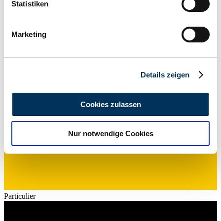
können
Statistiken
Non fourni
Ihr Gerät durch aktives Scannen nach
Puissance (kW/CV)
25 / 34
bestimmten Merkmalen (Fingerprinting) identifizieren
Marketing
Erfahren Sie mehr darüber, wie Ihre persönlichen Daten
verarbeitet werden, und legen Sie Ihre Präferenzen im
Abschnitt Einzelheiten
fest.
Details zeigen
Wir verwenden Cookies, um Inhalte und Anzeigen zu
personalisieren, Funktionen für soziale Medien anbieten
Cookies zulassen
zu können und die Zugriffe auf unsere Website zu
analysieren. Außerdem geben wir Informationen zu Ihrer
Nur notwendige Cookies
Verwendung unserer Website an unsere Partner für
soziale Medien, Werbung und Analysen weiter. Unsere
Partner führen diese Informationen möglicherweise mit
weiteren Daten zusammen, die Sie ihnen bereitgestellt
haben oder die sie im Rahmen Ihrer Nutzung der Dienste
gesammelt haben.
Datenschutzerklärung
Particulier