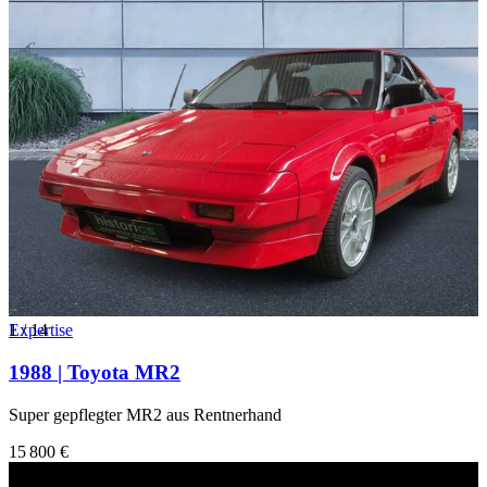
1
Expertise
/
14
1988 | Toyota MR2
Super gepflegter MR2 aus Rentnerhand
15 800 €