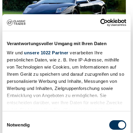
Verantwortungsvoller Umgang mit Ihren Daten
Wir und
unsere 1022 Partner
verarbeiten Ihre
1990 | Toyota MR2
persönlichen Daten, wie z. B. Ihre IP-Adresse, mithilfe
1990 Murcielago Evocation
von Technologien wie Cookies, um Informationen auf
Ihrem Gerät zu speichern und darauf zuzugreifen und so
Prix sur demande
il y a 8 mois
personalisierte Werbung und Inhalte, Messungen von
Werbung und Inhalten, Zielgruppenforschung sowie
Entwicklung von Angeboten zu ermöglichen. Sie
entscheiden darüber, wer Ihre Daten für welche Zwecke
nutzt. Sie können Ihre Einwilligung jederzeit über die
Cookie-Erklärung oder durch Klicken auf das Privacy
Einwilligungsauswahl
Trigger Symbol ändern oder widerrufen
Notwendig