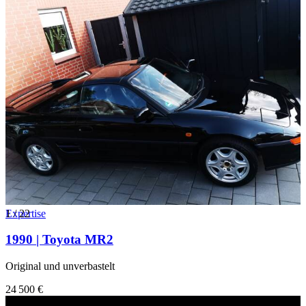
1
Expertise
/
22
1990 | Toyota MR2
Original und unverbastelt
24 500 €