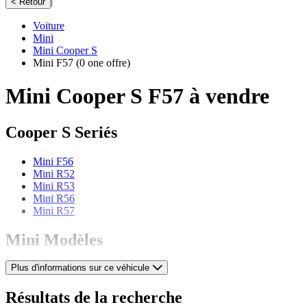
|
< Retour
Voiture
Mini
Mini Cooper S
Mini F57
(0 one offre)
Mini Cooper S F57 à vendre
Cooper S Seriés
Mini F56
Mini R52
Mini R53
Mini R56
Mini R57
Mini Modèles
Plus d'informations sur ce véhicule
Mini 1000
Mini 1100
Mini 1275
Résultats de la recherche
Mini 850