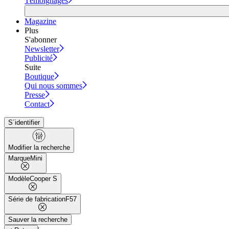
Témoignages
Magazine
Plus
S'abonner
Newsletter
Publicité
Suite
Boutique
Qui nous sommes
Presse
Contact
S´identifier
Modifier la recherche
Marque
Mini
Modèle
Cooper S
Série de fabrication
F57
Sauver la recherche