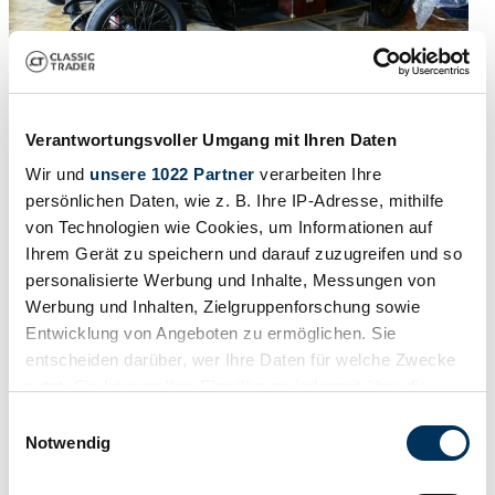
Verantwortungsvoller Umgang mit Ihren Daten
1908 | Minerva AA 16HP
Wir und
unsere 1022 Partner
verarbeiten Ihre
persönlichen Daten, wie z. B. Ihre IP-Adresse, mithilfe
93 343 €
il y a 4 mois
von Technologien wie Cookies, um Informationen auf
Ihrem Gerät zu speichern und darauf zuzugreifen und so
personalisierte Werbung und Inhalte, Messungen von
Werbung und Inhalten, Zielgruppenforschung sowie
Entwicklung von Angeboten zu ermöglichen. Sie
entscheiden darüber, wer Ihre Daten für welche Zwecke
nutzt. Sie können Ihre Einwilligung jederzeit über die
Cookie-Erklärung oder durch Klicken auf das Privacy
Einwilligungsauswahl
Trigger Symbol ändern oder widerrufen
Notwendig
Wenn Sie es erlauben, würden wir auch gerne: