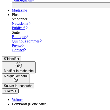
Témoignages
Magazine
Plus
S'abonner
Newsletter
Publicité
Suite
Boutique
Qui nous sommes
Presse
Contact
S´identifier
Modifier la recherche
Marque
Lombardi
Sauver la recherche
|
< Retour
Voiture
Lombardi
(0 one offre)