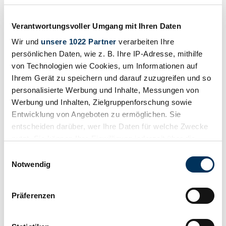
Prix sur demande
il y a 4 ans
Verantwortungsvoller Umgang mit Ihren Daten
Wir und
unsere 1022 Partner
verarbeiten Ihre
persönlichen Daten, wie z. B. Ihre IP-Adresse, mithilfe
von Technologien wie Cookies, um Informationen auf
Ihrem Gerät zu speichern und darauf zuzugreifen und so
personalisierte Werbung und Inhalte, Messungen von
Werbung und Inhalten, Zielgruppenforschung sowie
Entwicklung von Angeboten zu ermöglichen. Sie
entscheiden darüber, wer Ihre Daten für welche Zwecke
nutzt. Sie können Ihre Einwilligung jederzeit über die
Cookie-Erklärung oder durch Klicken auf das Privacy
Einwilligungsauswahl
Trigger Symbol ändern oder widerrufen
Notwendig
Wenn Sie es erlauben, würden wir auch gerne:
Concessionnaires
Präferenzen
Type de carrosserie
Informationen über Ihre geografische Lage
Berline (2-portes)
erfassen, welche bis auf einige Meter genau sein
Kilométrage (lire)
können